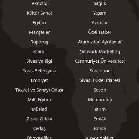
Teknoloji
Sağlık
Kültür Sanat
Yaşam
Eğitim
Yazarlar
Manşetler
Özel Haber
Röportaj
Aramızdan Ayrılanlar
islami
Network Marketing
Sivas Valiliği
Cumhuriyet Üniversitesi
Sivas Belediyesi
Sivasspor
Emniyet
Sivas İl Özel İdaresi
Ticaret ve Sanayi Odası
Sesob
Milli Eğitim
Meteoroloji
Müsiad
Tarım
Ziraat Odası
Emlak
Çedaş
Borsa
Biyografiler
Vizyondakiler