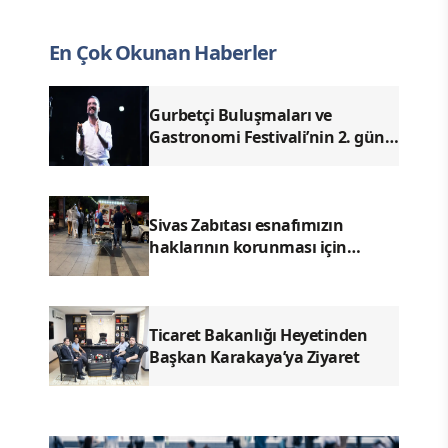
En Çok Okunan Haberler
Gurbetçi Buluşmaları ve
Gastronomi Festivali’nin 2. günü
Ender Emek ve Enes Kayalar
konserleriyle geride kaldı.
Sivas Zabıtası esnafımızın
haklarının korunması için
denetimlerimizi aralıksız
sürdürüyoruz.
Ticaret Bakanlığı Heyetinden
Başkan Karakaya’ya Ziyaret