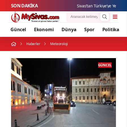
SON DAKİKA
Sivas’tan Türkiye’ye Yeni Tek
Güncel
Ekonomi
Dünya
Spor
Politika
Haberler
Meteoroloji
CEL
GÜNCEL