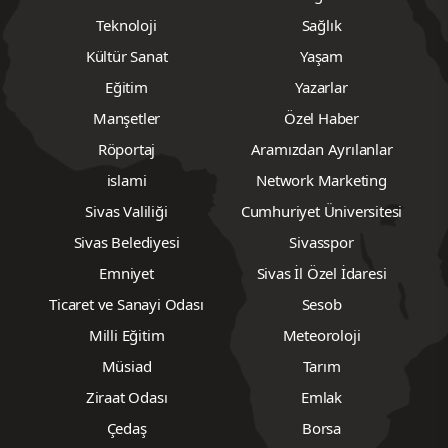
Teknoloji
Sağlık
Kültür Sanat
Yaşam
Eğitim
Yazarlar
Manşetler
Özel Haber
Röportaj
Aramızdan Ayrılanlar
islami
Network Marketing
Sivas Valiliği
Cumhuriyet Üniversitesi
Sivas Belediyesi
Sivasspor
Emniyet
Sivas İl Özel İdaresi
Ticaret ve Sanayi Odası
Sesob
Milli Eğitim
Meteoroloji
Müsiad
Tarım
Ziraat Odası
Emlak
Çedaş
Borsa