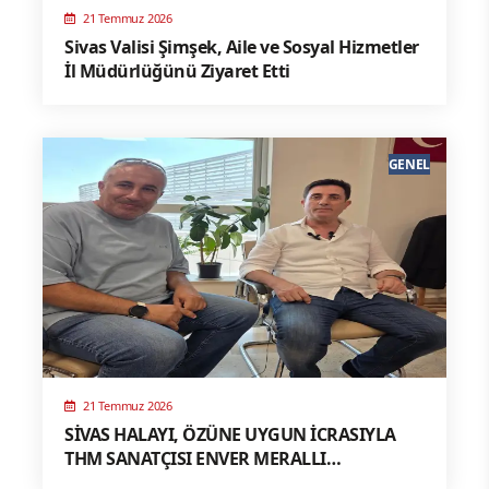
21 Temmuz 2026
Sivas Valisi Şimşek, Aile ve Sosyal Hizmetler
İl Müdürlüğünü Ziyaret Etti
GENEL
21 Temmuz 2026
SİVAS HALAYI, ÖZÜNE UYGUN İCRASIYLA
THM SANATÇISI ENVER MERALLI
TARAFINDAN YENİDEN HAYAT BULUYOR