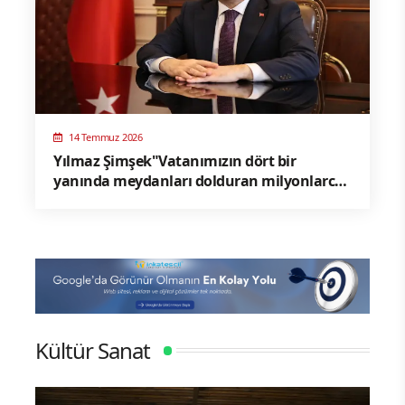
14 Temmuz 2026
Yılmaz Şimşek"Vatanımızın dört bir
yanında meydanları dolduran milyonlarca
vatandaşımız; hiçbir tereddüt göstermeden
ülkesine, bayrağına ve demokrasisine sahip
çıkmıştır"
Kültür Sanat