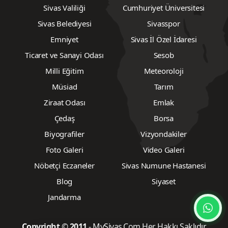
Sivas Valiliği
Cumhuriyet Üniversitesi
Sivas Belediyesi
Sivasspor
Emniyet
Sivas İl Özel İdaresi
Ticaret ve Sanayi Odası
Sesob
Milli Eğitim
Meteoroloji
Müsiad
Tarım
Ziraat Odası
Emlak
Çedaş
Borsa
Biyografiler
Vizyondakiler
Foto Galeri
Video Galeri
Nöbetçi Eczaneler
Sivas Numune Hastanesi
Blog
Siyaset
Jandarma
Copyright © 2011
- MySivas.Com Her Hakkı Saklıdır.