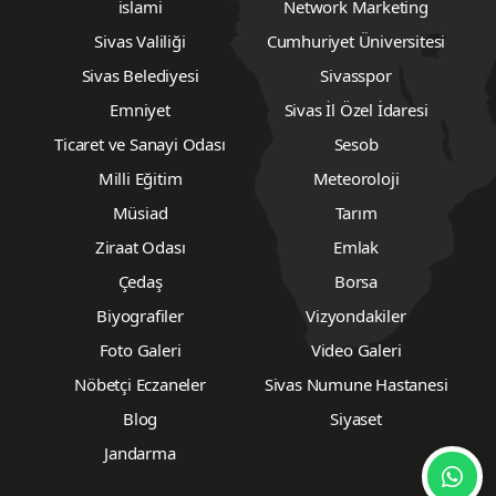
islami
Network Marketing
Sivas Valiliği
Cumhuriyet Üniversitesi
Sivas Belediyesi
Sivasspor
Emniyet
Sivas İl Özel İdaresi
Ticaret ve Sanayi Odası
Sesob
Milli Eğitim
Meteoroloji
Müsiad
Tarım
Ziraat Odası
Emlak
Çedaş
Borsa
Biyografiler
Vizyondakiler
Foto Galeri
Video Galeri
Nöbetçi Eczaneler
Sivas Numune Hastanesi
Blog
Siyaset
Jandarma