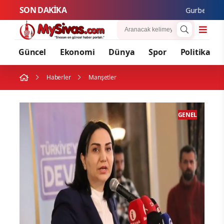
SON DAKİKA
Gurbetçi Buluşmaları
Güncel
Ekonomi
Dünya
Spor
Politika
Haberler
Manşetler
ENEL
GENEL