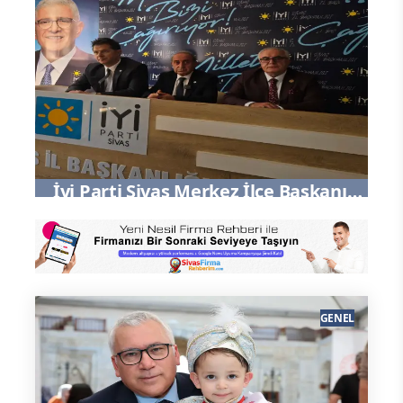
İyi Parti Sivas Merkez İlçe Başkanı
Çetin Yüzer"Sivas'a milletimize ve
Cumhuriyetmizin temel
değerlerine olan bağlılığımızı bir
kez daha ifade etmek için bir araya
gelmiş bulunuyoruz"
GENEL