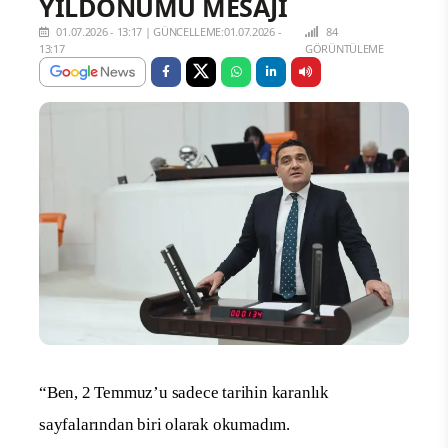
YILDÖNÜMÜ MESAJI
01.07.2026 - 13:17
|
GÜNCELLEME:01.07.2026 -
84
13:17
GÖRÜNTÜLEME
“Ben, 2 Temmuz’u sadece tarihin karanlık
sayfalarından biri olarak okumadım.