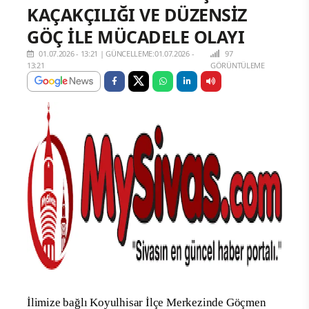
KAÇAKÇILIĞI VE DÜZENSİZ
GÖÇ İLE MÜCADELE OLAYI
01.07.2026 - 13:21
|
GÜNCELLEME:01.07.2026 -
97
13:21
GÖRÜNTÜLEME
İlimize bağlı Koyulhisar İlçe Merkezinde Göçmen