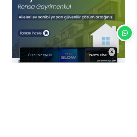
×
En Çok Okunan Haberler
Gurbetçi Buluşmaları ve
Gastronomi Festivali’nin 2. günü
Ender Emek ve Enes Kayalar
konserleriyle geride kaldı.