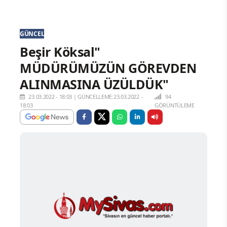
GÜNCEL
Beşir Köksal"
MÜDÜRÜMÜZÜN GÖREVDEN
ALINMASINA ÜZÜLDÜK"
23.03.2022 - 18:03
|
GÜNCELLEME:23.03.2022 -
94
18:03
GÖRÜNTÜLEME