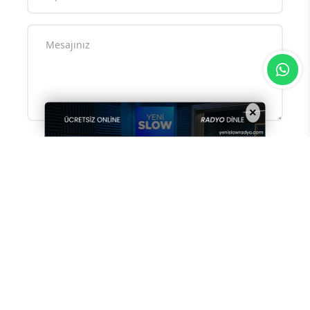
×
Yorum yazarak
topluluk kurallarımızı
kabul
etmiş bulunuyor ve tüm sorumluluğu
üstleniyorsunuz. Yazılan yorumlardan
sitemiz hiçbir şekilde sorumlu tutulamaz.