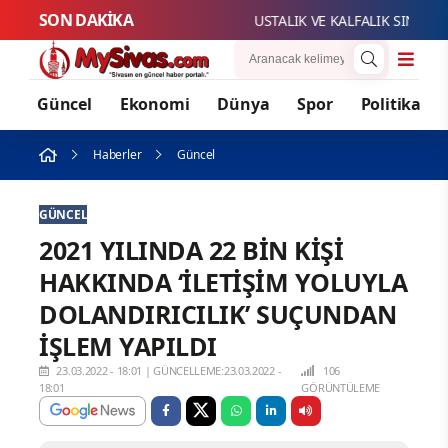
SON DAKİKA
USTALIK VE KALFALIK SINAV BAŞ
Güncel
Ekonomi
Dünya
Spor
Politika
Haberler
Güncel
GÜNCEL
2021 YILINDA 22 BİN KİŞİ
HAKKINDA ‘İLETİŞİM YOLUYLA
DOLANDIRICILIK’ SUÇUNDAN
İŞLEM YAPILDI
23.03.2022 - 18:01
|
GÜNCELLEME:23.03.2022 -
106
18:01
GÖRÜNTÜLEME