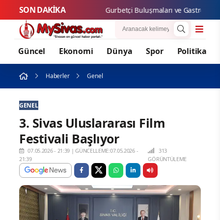
SON DAKİKA
Gurbetç
Güncel
Ekonomi
Dünya
Spor
Politika
Haberler
Genel
GENEL
3. Sivas Uluslararası Film
Festivali Başlıyor
07.05.2026 - 21:39
|
GÜNCELLEME:07.05.2026 -
313
21:39
GÖRÜNTÜLEME