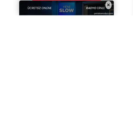
×
Yorum yazarak
topluluk kurallarımızı
kabul
etmiş bulunuyor ve tüm sorumluluğu
üstleniyorsunuz. Yazılan yorumlardan
sitemiz hiçbir şekilde sorumlu tutulamaz.