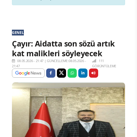
GENEL
Çayır: Aidatta son sözü artık
kat malikleri söyleyecek
08.05.2026 - 21:47
|
GÜNCELLEME:08.05.2026 -
111
21:47
GÖRÜNTÜLEME