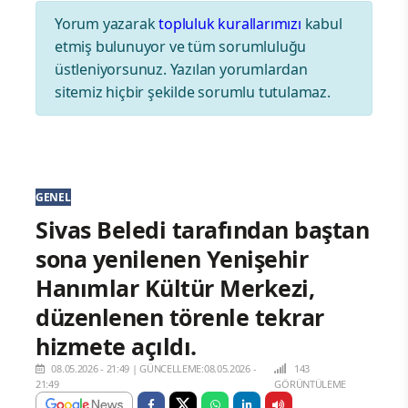
Yorum yazarak
topluluk kurallarımızı
kabul
etmiş bulunuyor ve tüm sorumluluğu
üstleniyorsunuz. Yazılan yorumlardan
sitemiz hiçbir şekilde sorumlu tutulamaz.
GENEL
Sivas Beledi tarafından baştan
sona yenilenen Yenişehir
Hanımlar Kültür Merkezi,
düzenlenen törenle tekrar
hizmete açıldı.
08.05.2026 - 21:49
|
GÜNCELLEME:08.05.2026 -
143
21:49
GÖRÜNTÜLEME