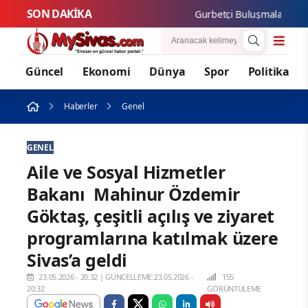
SON DAKİKA
Gurbetçi Buluşmaları ve Gastro
Güncel
Ekonomi
Dünya
Spor
Politika
Haberler
Genel
GENEL
Aile ve Sosyal Hizmetler
Bakanı Mahinur Özdemir
Göktaş, çeşitli açılış ve ziyaret
programlarına katılmak üzere
Sivas’a geldi
23.05.2026 - 20:32
|
GÜNCELLEME:23.05.2026 -
155
20:32
GÖRÜNTÜLEME