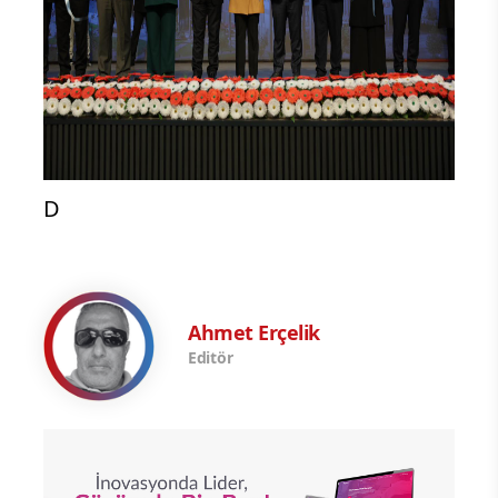
D
Ahmet Erçelik
Editör