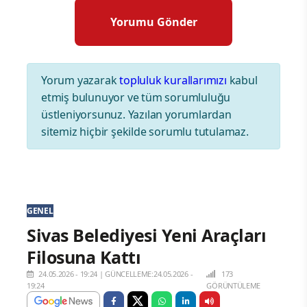
Yorum yazarak
topluluk kurallarımızı
kabul
etmiş bulunuyor ve tüm sorumluluğu
üstleniyorsunuz. Yazılan yorumlardan
sitemiz hiçbir şekilde sorumlu tutulamaz.
GENEL
Sivas Belediyesi Yeni Araçları
Filosuna Kattı
24.05.2026 - 19:24
|
GÜNCELLEME:24.05.2026 -
173
19:24
GÖRÜNTÜLEME