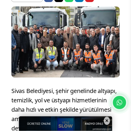
Sivas Belediyesi, şehir genelinde altyapı,
temizlik, yol ve üstyapı hizmetlerinin
daha hızlı ve etkin şekilde yürütülmesi
amacıyla araç filosunu güçlendirmeye
×
devam ediyor. Bu kapsamda belediye