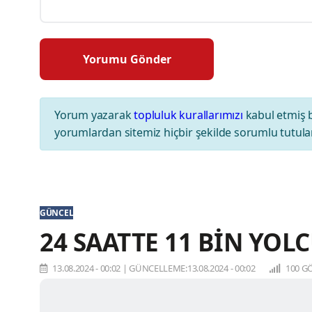
Yorum yazarak
topluluk kurallarımızı
kabul etmiş 
yorumlardan sitemiz hiçbir şekilde sorumlu tutul
GÜNCEL
24 SAATTE 11 BİN YOL
13.08.2024 - 00:02
|
GÜNCELLEME:13.08.2024 - 00:02
100 G