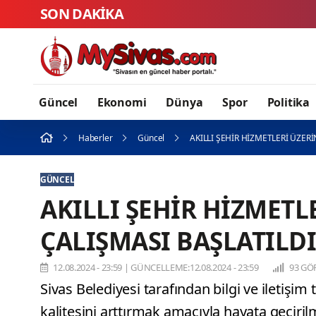
SON DAKİKA
Güncel
Ekonomi
Dünya
Spor
Politika
Haberler
Güncel
AKILLI ŞEHİR HİZMETLERİ ÜZER
GÜNCEL
AKILLI ŞEHİR HİZMETL
ÇALIŞMASI BAŞLATILDI
12.08.2024 - 23:59
|
GÜNCELLEME:12.08.2024 - 23:59
93 GÖ
Sivas Belediyesi tarafından bilgi ve iletişim
kalitesini arttırmak amacıyla hayata geçiril