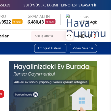
TÜ'NÜN İKİ TAKIMI TEKNOFEST SAVAŞAN İHA YARIŞMASINDA FİNALD
URO
GRAM ALTIN
SIVAS
,9522
6.480,43
17.6° Açık
%-0,08
%-0,23
MENU
arlar
Fotoğraf Galerisi
Video Galerisi