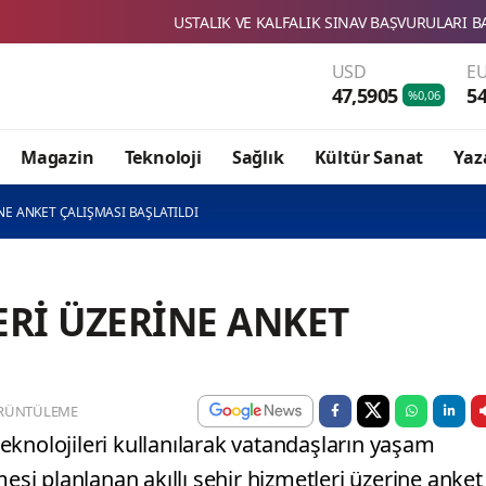
USTALIK VE KALFALIK SINAV BAŞVURULARI BAŞLADI
SB
USD
E
47,5905
54
%0,06
Magazin
Teknoloji
Sağlık
Kültür Sanat
Yaz
İNE ANKET ÇALIŞMASI BAŞLATILDI
ERİ ÜZERİNE ANKET
RÜNTÜLEME
 teknolojileri kullanılarak vatandaşların yaşam
mesi planlanan akıllı şehir hizmetleri üzerine anket