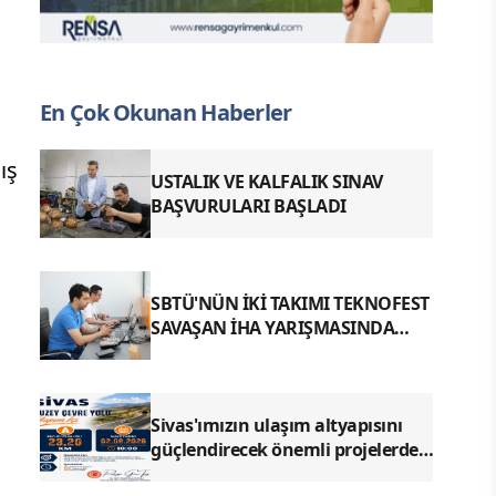
En Çok Okunan Haberler
ış
USTALIK VE KALFALIK SINAV
BAŞVURULARI BAŞLADI
SBTÜ'NÜN İKİ TAKIMI TEKNOFEST
SAVAŞAN İHA YARIŞMASINDA
FİNALDE
Sivas'ımızın ulaşım altyapısını
güçlendirecek önemli projelerden
biri olan Kuzey Çevre Yolu Yapım