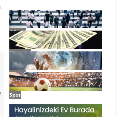
İşi ihale sürecine giriyor
i.
Güncel
Ekonomi
Dünya
Spor