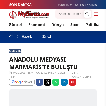
SON DAKİKA
USTALIK VE KALFALIK SINAV BAŞVUR
Güncel
Ekonomi
Dünya
Spor
Politika
Haberler
Güncel
GÜNCEL
ANADOLU MEDYASI
MARMARİS'TE BULUŞTU
07.10.2023 - 18:44
|
GÜNCELLEME:07.10.2023 -
71
18:44
GÖRÜNTÜLEME