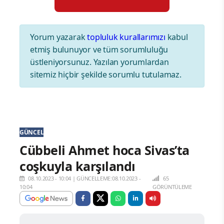
Yorum yazarak
topluluk kurallarımızı
kabul
etmiş bulunuyor ve tüm sorumluluğu
üstleniyorsunuz. Yazılan yorumlardan
sitemiz hiçbir şekilde sorumlu tutulamaz.
GÜNCEL
Cübbeli Ahmet hoca Sivas’ta
coşkuyla karşılandı
08.10.2023 - 10:04
|
GÜNCELLEME:08.10.2023 -
65
10:04
GÖRÜNTÜLEME