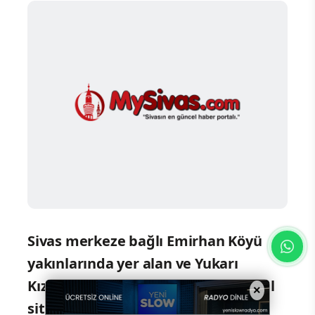
Sivas merkeze bağlı Emirhan Köyü
yakınlarında yer alan ve Yukarı
Kızılırmak Jeoparkı'nın önemli doğal
×
sit alanlarından biri olan Emirhan