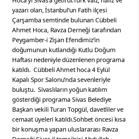
Hoca’yı Sivas’a getirdi.Türk vaiz, hafız ve
yazarı olan, İstanbul’un Fatih ilçesi
Çarşamba semtinde bulunan Cübbeli
Ahmet Hoca, Ravza Derneği tarafından
Peygamber-i Zişan Efendimiz’in
doğumunun kutlandığı Kutlu Doğum
Haftası nedeniyle düzenlenen programa
katıldı.
Cübbeli Ahmet hoca 4 Eylül
Kapalı Spor Salonu’nda sevenleriyle
buluştu.
Sivaslıların yoğun katılım
gösterdiği programa Sivas Belediye
Başkan vekili Turan Topgül, davetliler ve
cemaat üyeleri katıldı.Sohbet öncesi kısa
bir konuşma yapan uluslararası Ravza