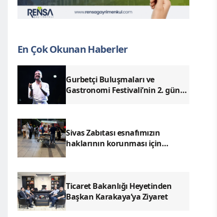
En Çok Okunan Haberler
Gurbetçi Buluşmaları ve
Gastronomi Festivali’nin 2. günü
Ender Emek ve Enes Kayalar
konserleriyle geride kaldı.
Sivas Zabıtası esnafımızın
haklarının korunması için
denetimlerimizi aralıksız
sürdürüyoruz.
Ticaret Bakanlığı Heyetinden
Başkan Karakaya’ya Ziyaret