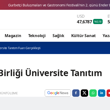
luşmaları ve Gastronomi Festivali’nin 2. günü Ender Emek ve Enes Kaya
USD
47,6787
5
%0,18
Magazin
Teknoloji
Sağlık
Kültür Sanat
Yaz
ersite Tanıtım Fuarı Gerçekleşti
irliği Üniversite Tanıtım
RÜNTÜLEME