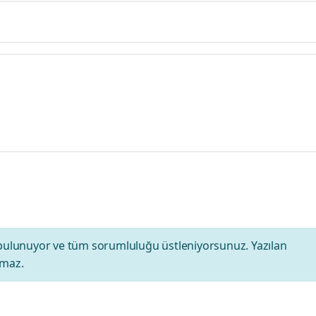
bulunuyor ve tüm sorumluluğu üstleniyorsunuz. Yazılan
amaz.