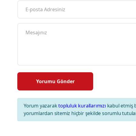
Yorum yazarak
topluluk kurallarımızı
kabul etmiş 
yorumlardan sitemiz hiçbir şekilde sorumlu tutul