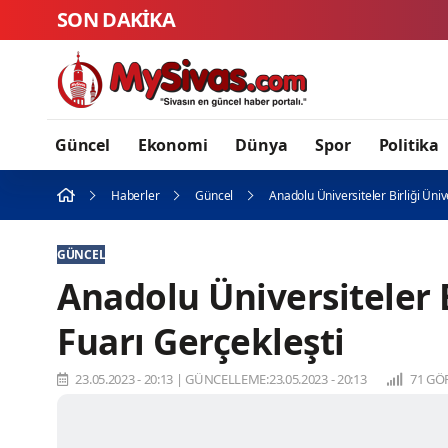
SON DAKİKA
Gurbetçi Bu
Güncel
Ekonomi
Dünya
Spor
Politika
Haberler
Güncel
Anadolu Üniversiteler Birliği Üniv
GÜNCEL
Anadolu Üniversiteler B
Fuarı Gerçekleşti
23.05.2023 - 20:13
|
GÜNCELLEME:23.05.2023 - 20:13
71 GÖ