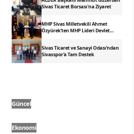
ALDER Başkanı Mahmut Güzel'den
Sivas Ticaret Borsası'na Ziyaret
MHP Sivas Milletvekili Ahmet
Özyürek’ten MHP Lideri Devlet
Bahçeli’ye Sivas Raporu
Sivas Ticaret ve Sanayi Odası’ndan
Sivasspor’a Tam Destek
Güncel
Ekonomi