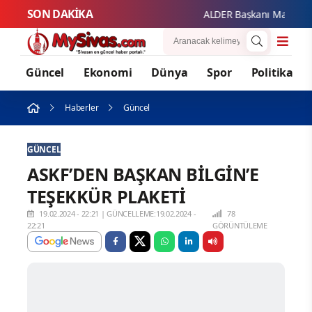
SON DAKİKA
ALDER Başkanı Mahmut Güze
Güncel
Ekonomi
Dünya
Spor
Politika
Haberler
Güncel
GÜNCEL
ASKF’DEN BAŞKAN BİLGİN’E
TEŞEKKÜR PLAKETİ
19.02.2024 - 22:21
|
GÜNCELLEME:19.02.2024 -
78
22:21
GÖRÜNTÜLEME