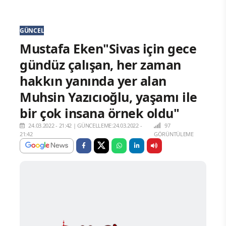
GÜNCEL
Mustafa Eken"Sivas için gece
gündüz çalışan, her zaman
hakkın yanında yer alan
Muhsin Yazıcıoğlu, yaşamı ile
bir çok insana örnek oldu"
24.03.2022 - 21:42
|
GÜNCELLEME:24.03.2022 -
97
21:42
GÖRÜNTÜLEME