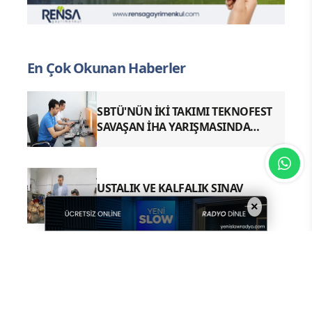
En Çok Okunan Haberler
SBTÜ'NÜN İKİ TAKIMI TEKNOFEST
SAVAŞAN İHA YARIŞMASINDA
FİNALDE
USTALIK VE KALFALIK SINAV
BAŞVURULARI BAŞLADI
×
Sivas'ımızın ulaşım altyapısını
güçlendirecek önemli projelerden
biri olan Kuzey Çevre Yolu Yapım İşi
ihale sürecine giriyor