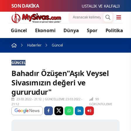
SON DAKİKA
USTALIK VE KALFALIK SINAV
Güncel
Ekonomi
Dünya
Spor
Politika
Haberler
Güncel
GÜNCEL
Bahadır Özüşen"Aşık Veysel
Sivasımızın değeri ve
gururudur"
23.03.2022 - 21:12
|
GÜNCELLEME:23.03.2022 -
99
21:12
GÖRÜNTÜLEME