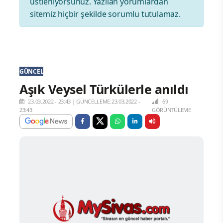
üstleniyorsunuz. Yazılan yorumlardan
sitemiz hiçbir şekilde sorumlu tutulamaz.
GÜNCEL
Aşık Veysel Türkülerle anıldı
23.03.2022 - 23:43
|
GÜNCELLEME:23.03.2022 -
69
23:43
GÖRÜNTÜLEME