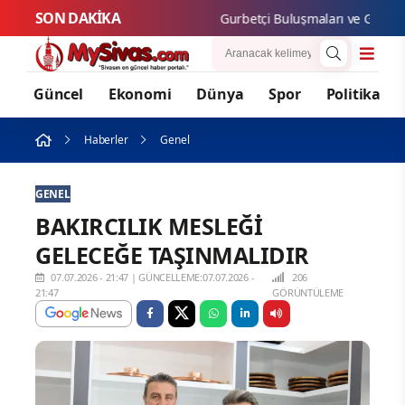
SON DAKİKA
Gurbetçi Buluşmaları ve Gastronomi 
Güncel
Ekonomi
Dünya
Spor
Politika
Haberler
Genel
GENEL
BAKIRCILIK MESLEĞİ
GELECEĞE TAŞINMALIDIR
07.07.2026 - 21:47
|
GÜNCELLEME:07.07.2026 -
206
21:47
GÖRÜNTÜLEME