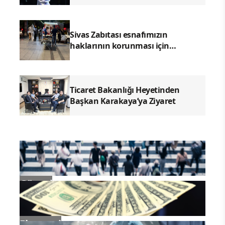
Ender Emek ve Enes Kayalar
konserleriyle geride kaldı.
Sivas Zabıtası esnafımızın
haklarının korunması için
denetimlerimizi aralıksız
sürdürüyoruz.
Ticaret Bakanlığı Heyetinden
Başkan Karakaya’ya Ziyaret
Güncel
Ekonomi