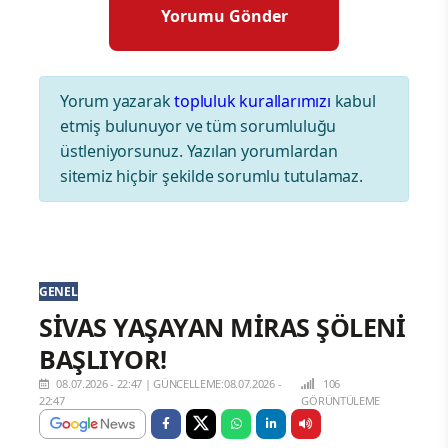
Yorum yazarak
topluluk kurallarımızı
kabul
etmiş bulunuyor ve tüm sorumluluğu
üstleniyorsunuz. Yazılan yorumlardan
sitemiz hiçbir şekilde sorumlu tutulamaz.
GENEL
SİVAS YAŞAYAN MİRAS ŞÖLENİ
BAŞLIYOR!
08.07.2026 - 22:47
|
GÜNCELLEME:08.07.2026 -
106
22:47
GÖRÜNTÜLEME