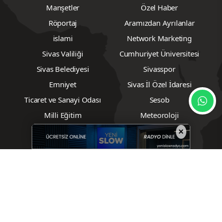
Manşetler
Özel Haber
Röportaj
Aramızdan Ayrılanlar
islami
Network Marketing
Sivas Valiliği
Cumhuriyet Üniversitesi
Sivas Belediyesi
Sivasspor
Emniyet
Sivas İl Özel İdaresi
Ticaret ve Sanayi Odası
Sesob
Milli Eğitim
Meteoroloji
Müsiad
Tarım
×
Ziraat Odası
Emlak
Çedaş
Borsa
Biyografiler
Vizyondakiler
Foto Galeri
Video Galeri
Nöbetçi Eczaneler
Sivas Numune Hastanesi