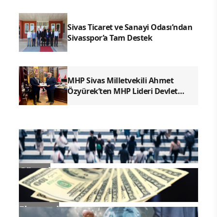
Sivas Ticaret ve Sanayi Odası’ndan
Sivasspor’a Tam Destek
MHP Sivas Milletvekili Ahmet
Özyürek’ten MHP Lideri Devlet
Bahçeli’ye Sivas Raporu
Güncel
Ekonomi