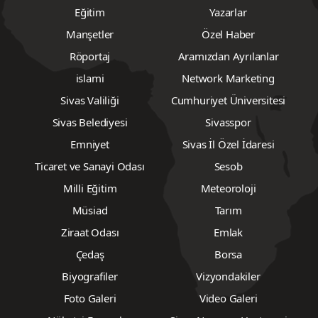
Eğitim
Yazarlar
Manşetler
Özel Haber
Röportaj
Aramızdan Ayrılanlar
islami
Network Marketing
Sivas Valiliği
Cumhuriyet Üniversitesi
Sivas Belediyesi
Sivasspor
Emniyet
Sivas İl Özel İdaresi
Ticaret ve Sanayi Odası
Sesob
Milli Eğitim
Meteoroloji
Müsiad
Tarım
Ziraat Odası
Emlak
Çedaş
Borsa
Biyografiler
Vizyondakiler
Foto Galeri
Video Galeri