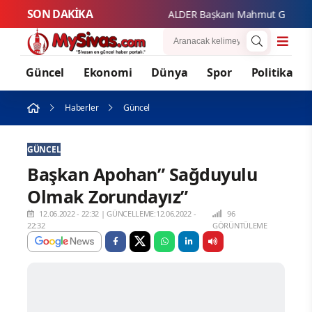
SON DAKİKA
ALDER Başkanı Mahmut Güzel'den S
Güncel
Ekonomi
Dünya
Spor
Politika
Haberler
Güncel
GÜNCEL
Başkan Apohan” Sağduyulu
Olmak Zorundayız”
12.06.2022 - 22:32
|
GÜNCELLEME:12.06.2022 -
96
22:32
GÖRÜNTÜLEME