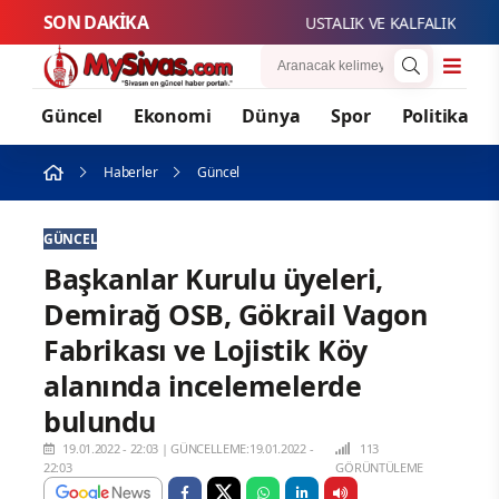
SON DAKİKA
USTALIK VE KALFALIK SINAV 
Güncel
Ekonomi
Dünya
Spor
Politika
Haberler
Güncel
GÜNCEL
Başkanlar Kurulu üyeleri,
Demirağ OSB, Gökrail Vagon
Fabrikası ve Lojistik Köy
alanında incelemelerde
bulundu
19.01.2022 - 22:03
|
GÜNCELLEME:19.01.2022 -
113
22:03
GÖRÜNTÜLEME