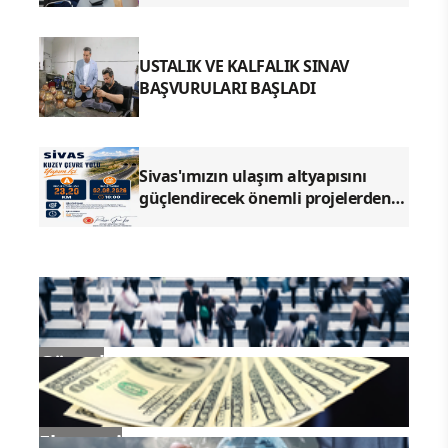
USTALIK VE KALFALIK SINAV
BAŞVURULARI BAŞLADI
Sivas'ımızın ulaşım altyapısını
güçlendirecek önemli projelerden
biri olan Kuzey Çevre Yolu Yapım İşi
ihale sürecine giriyor
Güncel
Ekonomi