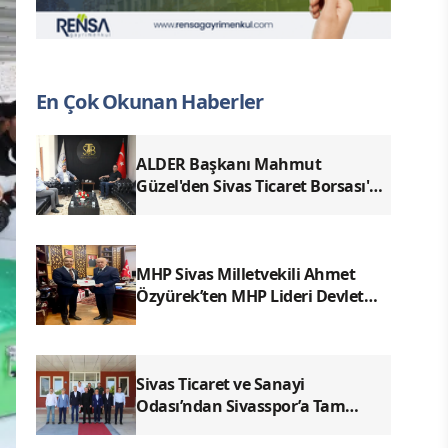
En Çok Okunan Haberler
ALDER Başkanı Mahmut
Güzel'den Sivas Ticaret Borsası'na
Ziyaret
MHP Sivas Milletvekili Ahmet
Özyürek’ten MHP Lideri Devlet
Bahçeli’ye Sivas Raporu
Sivas Ticaret ve Sanayi
Odası’ndan Sivasspor’a Tam
Destek