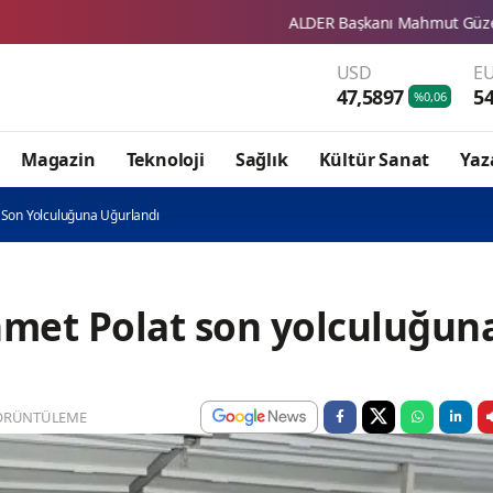
ALDER Başkanı Mahmut Güzel'den Sivas Ticaret Borsası
USD
E
47,5897
54
%0,06
Magazin
Teknoloji
Sağlık
Kültür Sanat
Yaz
 Son Yolculuğuna Uğurlandı
hmet Polat son yolculuğun
ÖRÜNTÜLEME