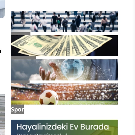
Güncel
ı
Ekonomi
Dünya
Spor