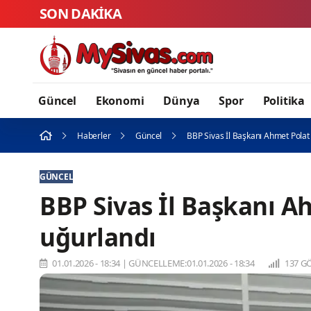
SON DAKİKA
Güncel
Ekonomi
Dünya
Spor
Politika
Haberler
Güncel
BBP Sivas İl Başkanı Ahmet Polat
GÜNCEL
BBP Sivas İl Başkanı A
uğurlandı
01.01.2026 - 18:34
|
GÜNCELLEME:01.01.2026 - 18:34
137 G