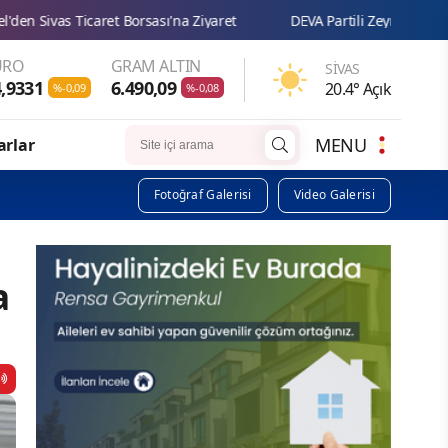
'na Ziyaret
DEVA Partili Zeynep Sudan: “Çocukların eğitim hakkı
URO
GRAM ALTIN
SIVAS
,9331
6.490,09
20.4° Açık
%-0,09
%-0,08
MENU
arlar
Fotoğraf Galerisi
Video Galerisi
a