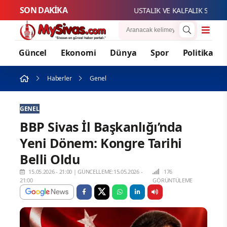
SON DAKİKA
USTALIK VE KALFALIK SINAV BA
Güncel
Ekonomi
Dünya
Spor
Politika
Haberler
Genel
GENEL
BBP Sivas İl Başkanlığı’nda
Yeni Dönem: Kongre Tarihi
Belli Oldu
15.05.2026 - 21:00
|
GÜNCELLEME:15.05.2026 -
176
21:00
GÖRÜNTÜLEME