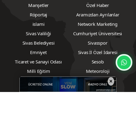
Manşetler
Özel Haber
Röportaj
Aramızdan Ayrılanlar
islami
Network Marketing
Sivas Valiliği
Cumhuriyet Üniversitesi
Sivas Belediyesi
Sivasspor
Emniyet
Sivas İl Özel İdaresi
Ticaret ve Sanayi Odası
Sesob
Milli Eğitim
Meteoroloji
Müsiad
Tarım
×
Ziraat Odası
Emlak
Çedaş
Borsa
Biyografiler
Vizyondakiler
Foto Galeri
Video Galeri
Nöbetçi Eczaneler
Sivas Numune Hastanesi