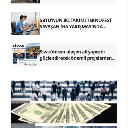
SBTÜ'NÜN İKİ TAKIMI TEKNOFEST
SAVAŞAN İHA YARIŞMASINDA
FİNALDE
Sivas'ımızın ulaşım altyapısını
güçlendirecek önemli projelerden
biri olan Kuzey Çevre Yolu Yapım İşi
ihale sürecine giriyor
Güncel
Ekonomi