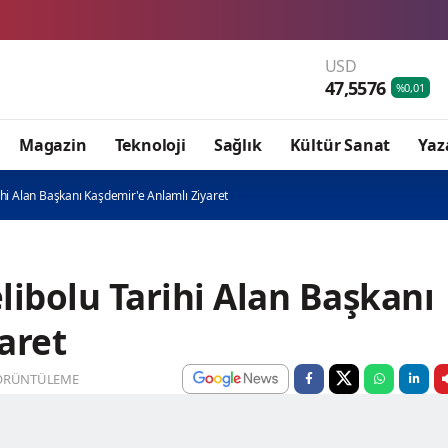
USD
47,5576
%0,01
Magazin
Teknoloji
Sağlık
Kültür Sanat
Yaz
ihi Alan Başkanı Kaşdemir'e Anlamlı Ziyaret
libolu Tarihi Alan Başkanı
aret
ÖRÜNTÜLEME