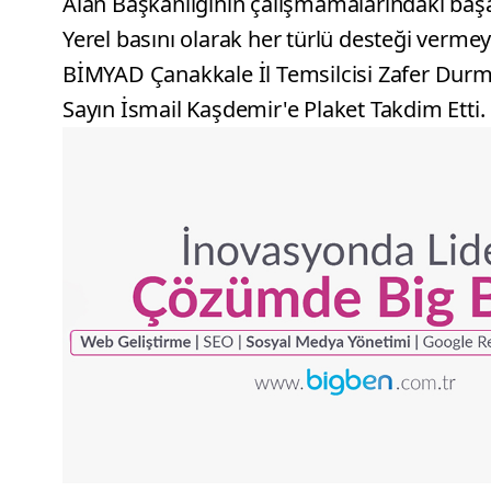
Alan Başkanlığının çalışmamalarındaki başar
Yerel basını olarak her türlü desteği verme
BİMYAD Çanakkale İl Temsilcisi Zafer Durma
Sayın İsmail Kaşdemir'e Plaket Takdim Etti.