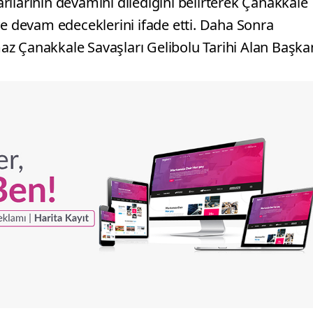
ılarının devamını dilediğini belirterek Çanakkale
ye devam edeceklerini ifade etti. Daha Sonra
z Çanakkale Savaşları Gelibolu Tarihi Alan Başka