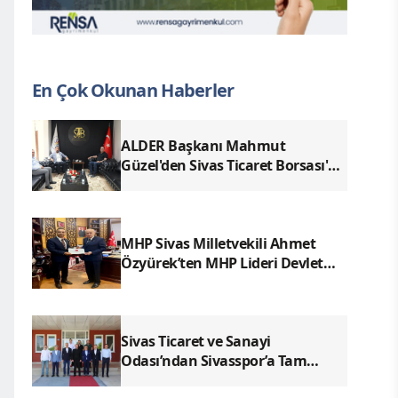
En Çok Okunan Haberler
ALDER Başkanı Mahmut
Güzel'den Sivas Ticaret Borsası'na
Ziyaret
MHP Sivas Milletvekili Ahmet
Özyürek’ten MHP Lideri Devlet
Bahçeli’ye Sivas Raporu
Sivas Ticaret ve Sanayi
Odası’ndan Sivasspor’a Tam
Destek