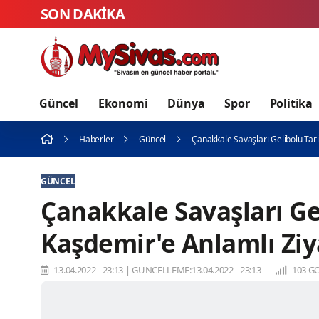
SON DAKİKA
Güncel
Ekonomi
Dünya
Spor
Politika
Haberler
Güncel
Çanakkale Savaşları Gelibolu Tar
GÜNCEL
Çanakkale Savaşları Ge
Kaşdemir'e Anlamlı Ziy
13.04.2022 - 23:13
|
GÜNCELLEME:13.04.2022 - 23:13
103 G