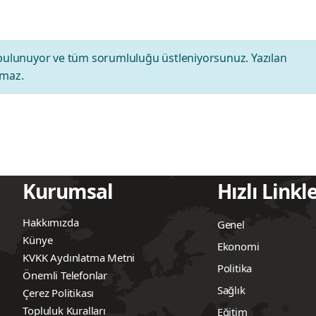
bulunuyor ve tüm sorumluluğu üstleniyorsunuz. Yazılan
amaz.
Kurumsal
Hızlı Linkl
Hakkımızda
Genel
Künye
Ekonomi
KVKK Aydınlatma Metni
Politika
Önemli Telefonlar
Sağlık
Çerez Politikası
Topluluk Kuralları
Eğitim