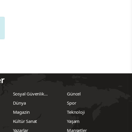
er
Sosyal Güvenlik
Güncel
Kurumu
Dünya
Spor
Magazin
Teknoloji
Kültür Sanat
Yaşam
Yazarlar
Manşetler