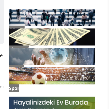
Güncel
Ekonomi
le
Dünya
i
nı
Spor