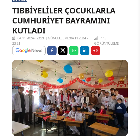
TIBBİYELİLER ÇOCUKLARLA
CUMHURİYET BAYRAMINI
KUTLADI
04.11.2024 - 23:21
|
GÜNCELLEME:04.11.2024 -
115
23:21
GÖRÜNTÜLEME