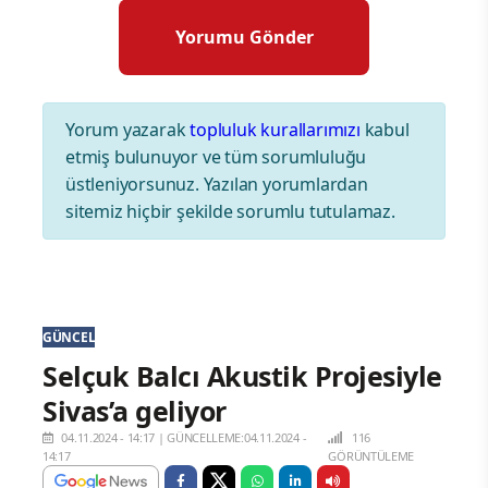
Yorum yazarak
topluluk kurallarımızı
kabul
etmiş bulunuyor ve tüm sorumluluğu
üstleniyorsunuz. Yazılan yorumlardan
sitemiz hiçbir şekilde sorumlu tutulamaz.
GÜNCEL
Selçuk Balcı Akustik Projesiyle
Sivas’a geliyor
04.11.2024 - 14:17
|
GÜNCELLEME:04.11.2024 -
116
14:17
GÖRÜNTÜLEME