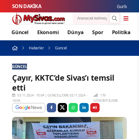
SON DAKİKA
Gurbetçi Buluşma
Güncel
Ekonomi
Dünya
Spor
Politika
Haberler
Güncel
GÜNCEL
Çayır, KKTC’de Sivas’ı temsil
etti
03.11.2024 - 10:04
|
GÜNCELLEME:03.11.2024 -
179
10:04
GÖRÜNTÜLEME