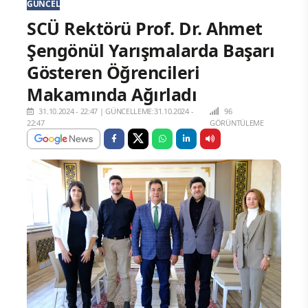
GÜNCEL
SCÜ Rektörü Prof. Dr. Ahmet
Şengönül Yarışmalarda Başarı
Gösteren Öğrencileri
Makamında Ağırladı
31.10.2024 - 22:47
|
GÜNCELLEME:31.10.2024 -
96
22:47
GÖRÜNTÜLEME