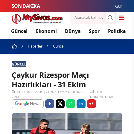
SON DAKİKA
Gurbetçi Buluş
Güncel
Ekonomi
Dünya
Spor
Politika
Haberler
Güncel
GÜNCEL
Çaykur Rizespor Maçı
Hazırlıkları - 31 Ekim
31.10.2024 - 22:44
|
GÜNCELLEME:31.10.2024 -
100
22:44
GÖRÜNTÜLEME