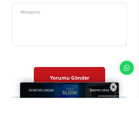
×
Yorum yazarak
topluluk kurallarımızı
kabul
etmiş bulunuyor ve tüm sorumluluğu
üstleniyorsunuz. Yazılan yorumlardan
sitemiz hiçbir şekilde sorumlu tutulamaz.