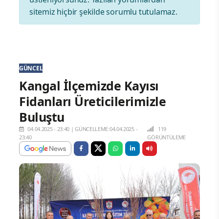
sitemiz hiçbir şekilde sorumlu tutulamaz.
GÜNCEL
Kangal İlçemizde Kayısı
Fidanları Üreticilerimizle
Buluştu
04.04.2025 - 23:40
|
GÜNCELLEME:04.04.2025 -
119
23:40
GÖRÜNTÜLEME