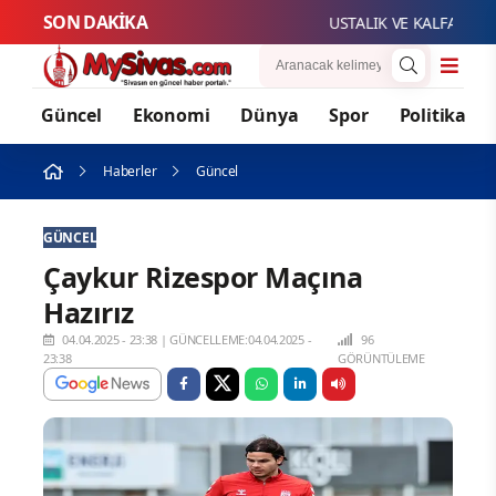
SON DAKİKA
USTALIK VE KALFALIK SINAV
Güncel
Ekonomi
Dünya
Spor
Politika
Haberler
Güncel
GÜNCEL
Çaykur Rizespor Maçına
Hazırız
04.04.2025 - 23:38
|
GÜNCELLEME:04.04.2025 -
96
23:38
GÖRÜNTÜLEME