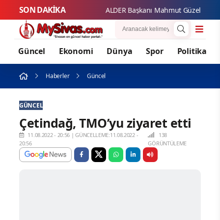
SON DAKİKA
ALDER B
Güncel
Ekonomi
Dünya
Spor
Politika
Haberler
Güncel
GÜNCEL
Çetindağ, TMO’yu ziyaret etti
11.08.2022 - 20:56
|
GÜNCELLEME:11.08.2022 -
138
20:56
GÖRÜNTÜLEME