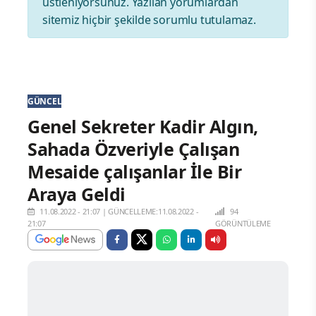
üstleniyorsunuz. Yazılan yorumlardan
sitemiz hiçbir şekilde sorumlu tutulamaz.
GÜNCEL
Genel Sekreter Kadir Algın,
Sahada Özveriyle Çalışan
Mesaide çalışanlar İle Bir
Araya Geldi
11.08.2022 - 21:07
|
GÜNCELLEME:11.08.2022 -
94
21:07
GÖRÜNTÜLEME