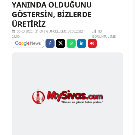
YANINDA OLDUĞUNU
GÖSTERSİN, BİZLERDE
ÜRETİRİZ
30.03.2022 - 21:00
|
GÜNCELLEME:30.03.2022 -
83
21:00
GÖRÜNTÜLEME