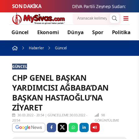
SON DAKİKA
DEVA Partili Zeynep Sudan: “Kadın yok
Güncel
Ekonomi
Dünya
Spor
Politika
Haberler
Güncel
GÜNCEL
CHP GENEL BAŞKAN
YARDIMCISI AĞBABA’DAN
BAŞKAN HASTAOĞLU’NA
ZİYARET
30.03.2022 - 20:54
|
GÜNCELLEME:30.03.2022 -
98
20:54
GÖRÜNTÜLEME