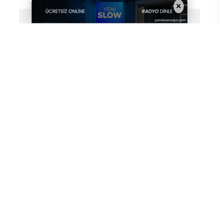
×
Ahmet Erçelik
Editör