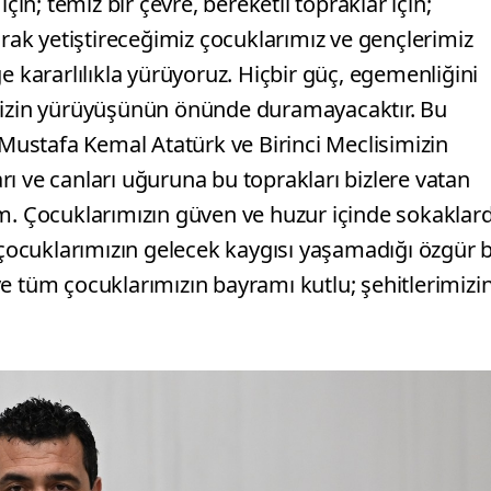
çin; temiz bir çevre, bereketli topraklar için;
arak yetiştireceğimiz çocuklarımız ve gençlerimiz
e kararlılıkla yürüyoruz. Hiçbir güç, egemenliğini
imizin yürüyüşünün önünde duramayacaktır. Bu
ustafa Kemal Atatürk ve Birinci Meclisimizin
ı ve canları uğuruna bu toprakları bizlere vatan
um. Çocuklarımızın güven ve huzur içinde sokaklar
, çocuklarımızın gelecek kaygısı yaşamadığı özgür b
e tüm çocuklarımızın bayramı kutlu; şehitlerimizi