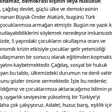
 alınamaz, demokrasi kişinin veya hukukun
 çağdaş devlet, güçlü ülke ve demokrasinin
 inanan Büyük Önder Atatürk, bugünü Türk
ü çocuklarımıza armağan etmiştir. Bugün ne yazık k
 kutlayabildiklerini söylemek neredeyse imkansızdı
izde, 5 yaşındaki çocukların okullaşma oranı ve
nomik krizin etkisiyle çocuklar gelir yetersizliği
ullaşmanın bir sonucu olarak eğitimden kopmakt
 hayatını kaybetmektedir. Çağdaş, sosyal bir hukuk
olmayan bu tablo, ülkemizdeki durumun ne denli vahi
nu gözler önüne sermektedir. İşte bu nedenle;
dığımız ve çocuklarımıza aktaracağımız bilimin y
ş uygarlık seviyesine yükselmiş bir Türkiye’yi
a çok çalışıyoruz. Adalet, huzur, barış, eşitlik için