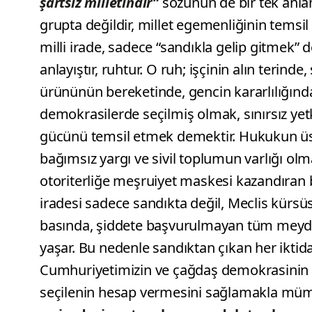
şartsız milletindir”
sözünün de bir tek anlam
grupta değildir, millet egemenliğinin temsil 
milli irade, sadece “sandıkla gelip gitmek” d
anlayıştır, ruhtur. O ruh; işçinin alın terinde
ürününün bereketinde, gencin kararlılığınd
demokrasilerde seçilmiş olmak, sınırsız yet
gücünü temsil etmek demektir. Hukukun üstü
bağımsız yargı ve sivil toplumun varlığı ol
otoriterliğe meşruiyet maskesi kazandıran bi
iradesi sadece sandıkta değil, Meclis kürsü
basında, şiddete başvurulmayan tüm meyd
yaşar. Bu nedenle sandıktan çıkan her iktida
Cumhuriyetimizin ve çağdaş demokrasinin 
seçilenin hesap vermesini sağlamakla müm