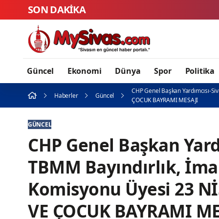
SON DAKİKA
Sivas’tan Türkiye’
Güncel
Ekonomi
Dünya
Spor
Politika
CHP Genel Başkan Yardımcısı-Siv
Haberler
Güncel
ÇOCUK BAYRAMI MESAJI
GÜNCEL
CHP Genel Başkan Yardı
TBMM Bayındırlık, İmar
Komisyonu Üyesi 23 
VE ÇOCUK BAYRAMI ME