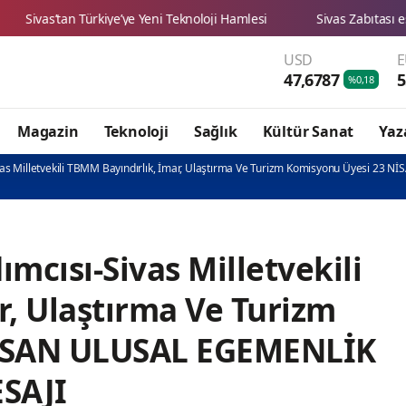
ye Yeni Teknoloji Hamlesi
Sivas Zabıtası esnafımızın haklarının
USD
47,6787
5
%0,18
Magazin
Teknoloji
Sağlık
Kültür Sanat
Yaz
as Milletvekili TBMM Bayındırlık, İmar, Ulaştırma Ve Turizm Komisyonu Üyesi 23
mcısı-Sivas Milletvekili
, Ulaştırma Ve Turizm
NİSAN ULUSAL EGEMENLİK
SAJI