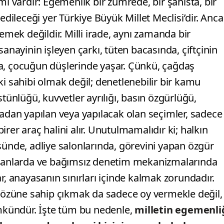
ı vardır: Egemenlik bir zümrede, bir şahısta, bir
edileceği yer Türkiye Büyük Millet Meclisi’dir. Anc
emek değildir. Milli irade, aynı zamanda bir
, sanayinin işleyen çarkı, tüten bacasında, çiftçinin
a, çocuğun düşlerinde yaşar. Çünkü, çağdaş
ki sahibi olmak değil; denetlenebilir bir kamu
nlüğü, kuvvetler ayrılığı, basın özgürlüğü,
madan yapılan veya yapılacak olan seçimler, sadece
rer araç halini alır. Unutulmamalıdır ki; halkın
sünde, adliye salonlarında, görevini yapan özgür
anlarda ve bağımsız denetim mekanizmalarında
r, anayasanın sınırları içinde kalmak zorundadır.
özüne sahip çıkmak da sadece oy vermekle değil,
kündür. İşte tüm bu nedenle,
milletin egemenli