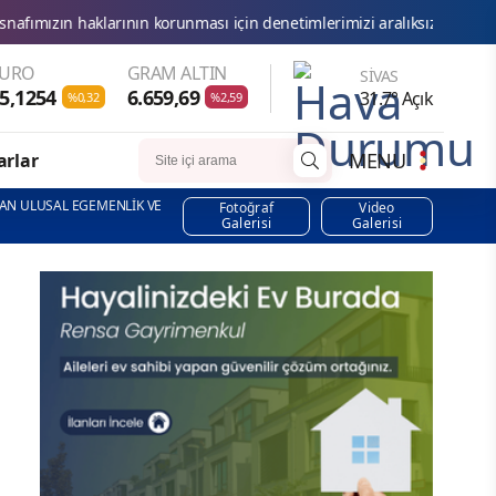
 korunması için denetimlerimizi aralıksız sürdürüyoruz.
Ticaret
EURO
GRAM ALTIN
SIVAS
5,1254
6.659,69
31.7° Açık
%0,32
%2,59
MENU
arlar
 NİSAN ULUSAL EGEMENLİK VE
Fotoğraf
Video
Galerisi
Galerisi