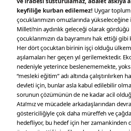
ve iradesi susturulamaz, adalet askıya
keyfiliğe kurban edilemez!
Uygar toplum,
çocuklarımızın omuzlarında yükseleceğine
Milleti’nin aydınlık geleceği olarak gördüğ
çocuklarımızın da bayramını hak ettiği gibi
Her dört çocuktan birinin işçi olduğu ülkem
aşılamaları her geçen yıl gerilemektedir. Eko
nedeniyle yeterince beslenememekte, yoks
“mesleki eğitim” adı altında çalıştırılırken
devleti için, bunlar asla kabul edilebilir 
sorunun çözümünün de ne kadar acil olduğu
Ata’mız ve mücadele arkadaşlarından devral
göstericiliğiyle çok daha müreffeh ve çağda
hedefliyor, bu hedef için her zamankinden dah