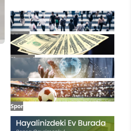
Güncel
Ekonomi
Dünya
.
Spor