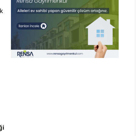
ak
ği