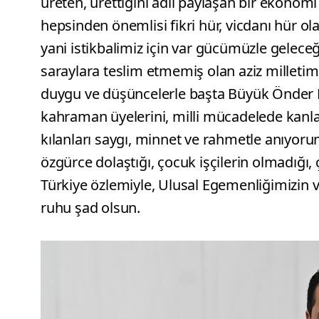
üreten, ürettiğini adil paylaşan bir ekonomi i
hepsinden önemlisi fikri hür, vicdanı hür ol
yani istikbalimiz için var gücümüzle geleceğ
saraylara teslim etmemiş olan aziz millet
duygu ve düşüncelerle başta Büyük Önder M
kahraman üyelerini, milli mücadelede kanlar
kılanları saygı, minnet ve rahmetle anıyor
özgürce dolaştığı, çocuk işçilerin olmadığı
Türkiye özlemiyle, Ulusal Egemenliğimizin v
ruhu şad olsun.