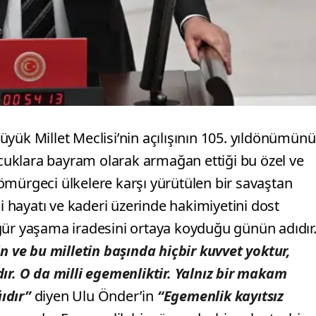
yük Millet Meclisi’nin açılışının 105. yıldönümünü
uklara bayram olarak armağan ettiği bu özel ve
ömürgeci ülkelere karşı yürütülen bir savaştan
di hayatı ve kaderi üzerinde hakimiyetini dost
gür yaşama iradesini ortaya koyduğu günün adıdır
in ve bu milletin başında hiçbir kuvvet yoktur,
ır. O da milli egemenliktir. Yalnız bir makam
ğıdır”
diyen Ulu Önder’in
“Egemenlik kayıtsız