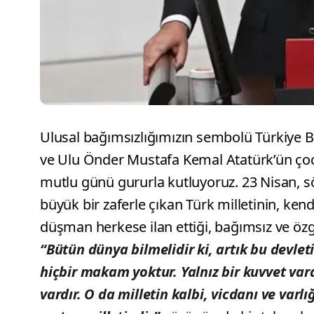
Ulusal bağımsızlığımızın sembolü Türkiye Bü
ve Ulu Önder Mustafa Kemal Atatürk’ün çoc
mutlu günü gururla kutluyoruz. 23 Nisan, s
büyük bir zaferle çıkan Türk milletinin, ken
düşman herkese ilan ettiği, bağımsız ve öz
“Bütün dünya bilmelidir ki, artık bu devlet
hiçbir makam yoktur. Yalnız bir kuvvet vard
vardır. O da milletin kalbi, vicdanı ve varlı