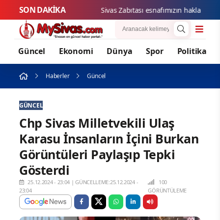
SON DAKİKA
Sivas Zab
Güncel
Ekonomi
Dünya
Spor
Politika
Haberler
Güncel
GÜNCEL
Chp Sivas Milletvekili Ulaş
Karasu İnsanların İçini Burkan
Görüntüleri Paylaşıp Tepki
Gösterdi
25.12.2024 - 23:04
|
GÜNCELLEME:25.12.2024 -
100
23:04
GÖRÜNTÜLEME