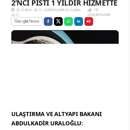
2’NCİ PİSTİ 1 YILDIR HİZMETTE
25.12.2024 - 23:11
|
GÜNCELLEME:25.12.2024 -
157
23:11
GÖRÜNTÜLEME
ULAŞTIRMA VE ALTYAPI BAKANI
ABDULKADİR URALOĞLU: