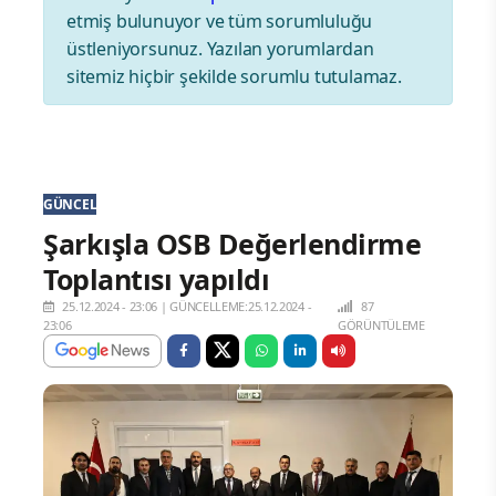
etmiş bulunuyor ve tüm sorumluluğu
üstleniyorsunuz. Yazılan yorumlardan
sitemiz hiçbir şekilde sorumlu tutulamaz.
GÜNCEL
Şarkışla OSB Değerlendirme
Toplantısı yapıldı
25.12.2024 - 23:06
|
GÜNCELLEME:25.12.2024 -
87
23:06
GÖRÜNTÜLEME