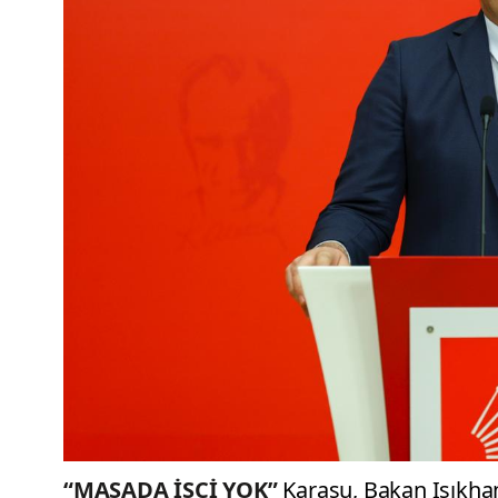
“MASADA İŞÇİ YOK”
Karasu, Bakan Işıkhan’