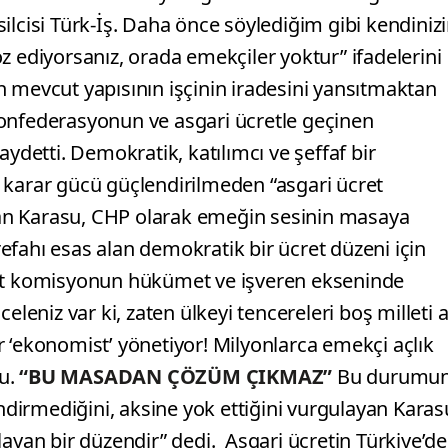
ilcisi Türk-İş. Daha önce söylediğim gibi kendiniz
z ediyorsanız, orada emekçiler yoktur” ifadelerini
n mevcut yapısının işçinin iradesini yansıtmaktan
konfederasyonun ve asgari ücretle geçinen
aydetti. Demokratik, katılımcı ve şeffaf bir
 karar gücü güçlendirilmeden “asgari ücret
an Karasu, CHP olarak emeğin sesinin masaya
fahı esas alan demokratik bir ücret düzeni için
cut komisyonun hükümet ve işveren ekseninde
eleniz var ki, zaten ülkeyi tencereleri boş milleti 
 ‘ekonomist’ yönetiyor! Milyonlarca emekçi açlık
du.
“BU MASADAN ÇÖZÜM ÇIKMAZ”
Bu durumu
irmediğini, aksine yok ettiğini vurgulayan Karas
an bir düzendir” dedi. Asgari ücretin Türkiye’de