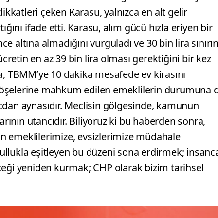
ikkatleri çeken Karasu, yalnızca en alt gelir
ığını ifade etti. Karasu, alım gücü hızla eriyen bir
 altına almadığını vurguladı ve 30 bin lira sınırı
ücretin en az 39 bin lira olması gerektiğini bir kez
, TBMM’ye 10 dakika mesafede ev kirasını
köşelerine mahkum edilen emeklilerin durumuna 
cdan aynasıdır. Meclisin gölgesinde, kamunun
arının utancıdır. Biliyoruz ki bu haberden sonra,
n emeklilerimize, evsizlerimize müdahale
ksullukla eşitleyen bu düzeni sona erdirmek; insanc
ceği yeniden kurmak; CHP olarak bizim tarihsel