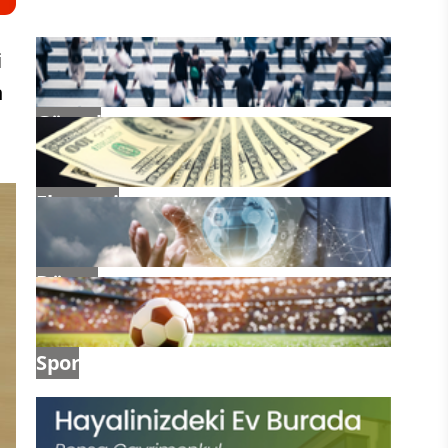
i
n
Güncel
Ekonomi
Dünya
Spor