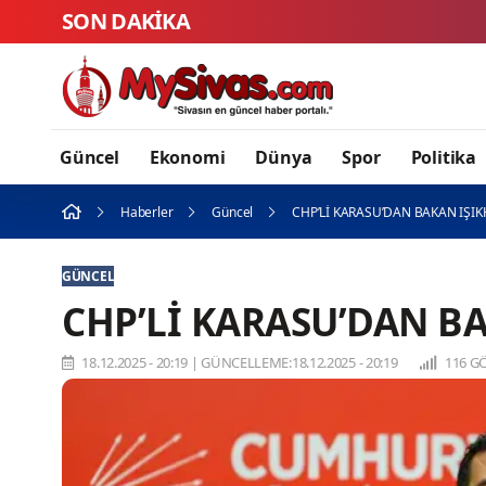
SON DAKİKA
Sivas Zabıtası e
Güncel
Ekonomi
Dünya
Spor
Politika
Haberler
Güncel
CHP’Lİ KARASU’DAN BAKAN IŞIK
GÜNCEL
CHP’Lİ KARASU’DAN B
18.12.2025 - 20:19
|
GÜNCELLEME:18.12.2025 - 20:19
116 G