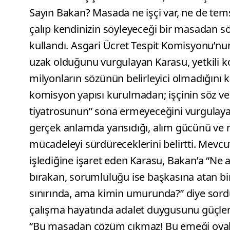
Sayın Bakan? Masada ne işçi var, ne de tems
çalıp kendinizin söyleyeceği bir masadan sö
kullandı. Asgari Ücret Tespit Komisyonu’nu
uzak olduğunu vurgulayan Karasu, yetkili 
milyonların sözünün belirleyici olmadığını k
komisyon yapısı kurulmadan; işçinin söz ve
tiyatrosunun” sona ermeyeceğini vurgulay
gerçek anlamda yansıdığı, alım gücünü ve re
mücadeleyi sürdüreceklerini belirtti. Mev
işlediğine işaret eden Karasu, Bakan’a “Ne ac
bırakan, sorumluluğu ise başkasına atan bir
sınırında, ama kimin umurunda?” diye sor
çalışma hayatında adalet duygusunu güçlend
“Bu masadan çözüm çıkmaz! Bu emeği oyalay