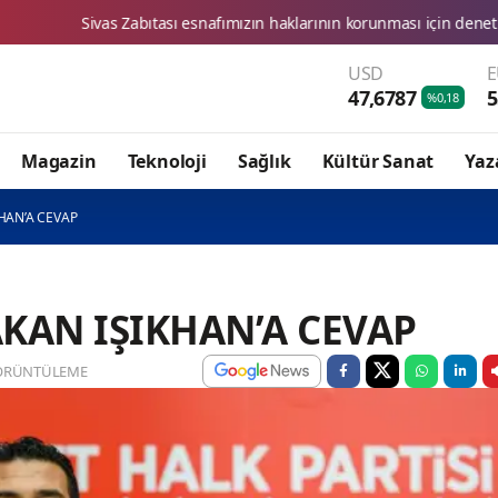
snafımızın haklarının korunması için denetimlerimizi aralıksız sürdürü
USD
47,6787
5
%0,18
Magazin
Teknoloji
Sağlık
Kültür Sanat
Yaz
HAN’A CEVAP
AKAN IŞIKHAN’A CEVAP
ÖRÜNTÜLEME