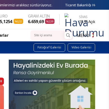
yoruz.
Ticaret Bakanlığı Heyetinden Başkan Karakaya’ya Ziyare
EURO
GRAM ALTIN
SIVAS
5,1254
6.659,69
15.3° Açık
%0,32
%2,59
MENU
arlar
Fotoğraf Galerisi
Video Galerisi