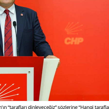
ın “tarafları dinleyeceğiz” sözlerine “Hangi tarafla