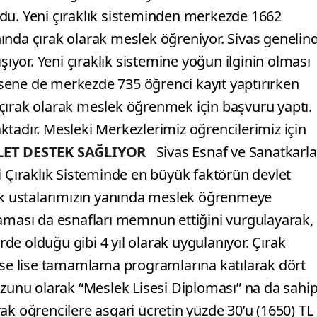
du. Yeni çıraklık sisteminden merkezde 1662
ında çırak olarak meslek öğreniyor. Sivas genelin
şıyor. Yeni çıraklık sistemine yoğun ilginin olması
sene de merkezde 735 öğrenci kayıt yaptırırken
çırak olarak meslek öğrenmek için başvuru yaptı.
tadır. Mesleki Merkezlerimiz öğrencilerimiz için
LET DESTEK SAĞLIYOR
Sivas Esnaf ve Sanatkarla
i Çıraklık Sisteminde en büyük faktörün devlet
rak ustalarımızın yanında meslek öğrenmeye
laması da esnafları memnun ettiğini vurgulayarak,
erde olduğu gibi 4 yıl olarak uygulanıyor. Çırak
rlerse lise tamamlama programlarına katılarak dört
ezunu olarak “Meslek Lisesi Diploması” na da sahi
ırak öğrencilere asgari ücretin yüzde 30’u (1650) TL