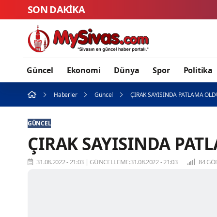
SON DAKİKA
Güncel
Ekonomi
Dünya
Spor
Politika
Haberler
Güncel
ÇIRAK SAYISINDA PATLAMA OL
GÜNCEL
ÇIRAK SAYISINDA PAT
31.08.2022 - 21:03
|
GÜNCELLEME:31.08.2022 - 21:03
84 GÖ