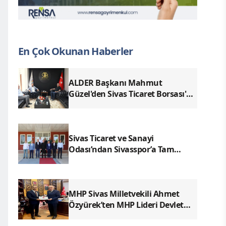
En Çok Okunan Haberler
ALDER Başkanı Mahmut
Güzel'den Sivas Ticaret Borsası'na
Ziyaret
Sivas Ticaret ve Sanayi
Odası’ndan Sivasspor’a Tam
Destek
MHP Sivas Milletvekili Ahmet
Özyürek’ten MHP Lideri Devlet
Bahçeli’ye Sivas Raporu