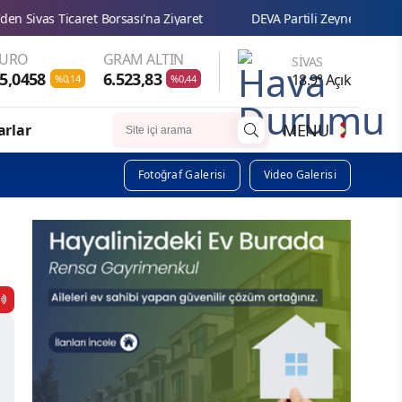
rsası'na Ziyaret
DEVA Partili Zeynep Sudan: “Çocukların eğitim
EURO
GRAM ALTIN
SIVAS
5,0458
6.523,83
18.9° Açık
%0,14
%0,44
MENU
arlar
Fotoğraf Galerisi
Video Galerisi