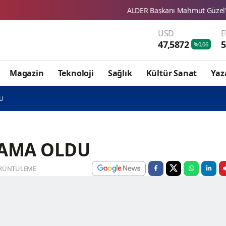
ALDER Başkanı Mahmut Güzel'den Sivas Ticaret Bo
USD
47,5872
5
%0,06
Magazin
Teknoloji
Sağlık
Kültür Sanat
Yaz
DU
LAMA OLDU
RÜNTÜLEME