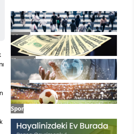
Güncel
k
Ekonomi
nı
Dünya
en
Spor
k