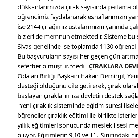
dükkanlarımızda çırak sayısında patlama ol
öğrencimiz faydalanarak esnaflarımızın yan
ise 2144 çırağımız ustalarımızın yanında çalı
bizleri de memnun etmektedir. Sisteme bu 
Sivas genelinde ise toplamda 1130 öğrenci 
Bu başvuruların sayısı her geçen gün artmak
seferber olmuştur. “dedi
ÇIRAKLARA DEV
Odaları Birliği Başkanı Hakan Demirgil, Yen
desteği olduğunu dile getirerek, çırak ola
başlayan çıraklarımıza devletin destek sağ
“Yeni çıraklık sisteminde eğitim süresi lisel
öğrenciler çıraklık eğitimi ile birlikte iste
yıllık eğitimleri sonucunda meslek lisesi m
oluyor. Eğitimlerin 9,10 ve 11. Sınıfındaki ç