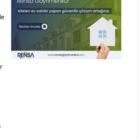
de
r
p