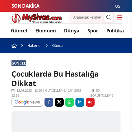
SON DAKİKA
USTALIK V
Güncel
Ekonomi
Dünya
Spor
Politika
Haberler
Güncel
GÜNCEL
Çocuklarda Bu Hastalığa
Dikkat
12.01.2023 - 22:36
|
GÜNCELLEME:12.01.2023 -
80
22:36
GÖRÜNTÜLEME