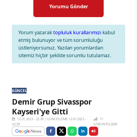
Yorum yazarak
topluluk kurallarımızı
kabul
etmiş bulunuyor ve tüm sorumluluğu
üstleniyorsunuz. Yazılan yorumlardan
sitemiz hiçbir şekilde sorumlu tutulamaz.
GÜNCEL
Demir Grup Sivasspor
Kayseri'ye Gitti
12.01.2023 - 22:39
|
GÜNCELLEME:12.01.2023 -
71
22:39
GÖRÜNTÜLEME