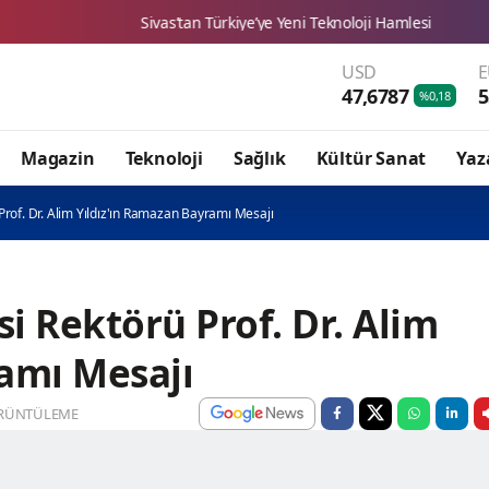
Sivas’tan Türkiye’ye Yeni Teknoloji Hamlesi
Sivas Zabıtası e
USD
47,6787
5
%0,18
Magazin
Teknoloji
Sağlık
Kültür Sanat
Yaz
Prof. Dr. Alim Yıldız'ın Ramazan Bayramı Mesajı
i Rektörü Prof. Dr. Alim
amı Mesajı
RÜNTÜLEME