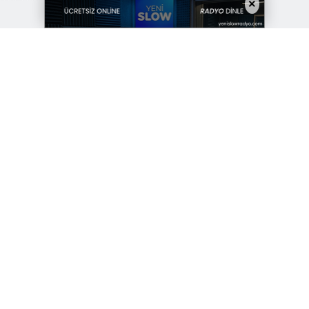
×
ki kıta arasındaki yolculuk süresini 5 dakikaya
 motosiklet sürücülerinin kullanımına açıldığına
şinin gündüz tarifesinde 20,70 TL, gece tarifesinde
urdu.