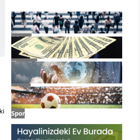
Güncel
Ekonomi
Dünya
ki
Spor