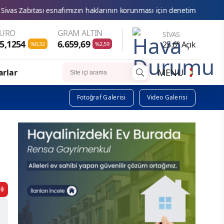
snafımızın haklarının korunması için denetimlerimizi aralıksız sürdürü
EURO
GRAM ALTIN
SIVAS
5,1254
6.659,69
25.6° Açık
%0,32
%2,59
MENU
arlar
Fotoğraf Galerisi
Video Galerisi