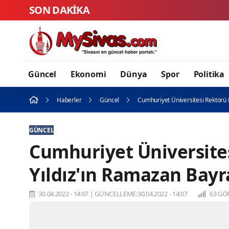
SON DAKİKA
Güncel
Ekonomi
Dünya
Spor
Politika
Haberler
Güncel
Cumhuriyet Üniversitesi Rektörü 
GÜNCEL
Cumhuriyet Üniversites
Yıldız'ın Ramazan Bayr
30.04.2022 - 14:07
|
GÜNCELLEME:30.04.2022 - 14:07
63 GÖ