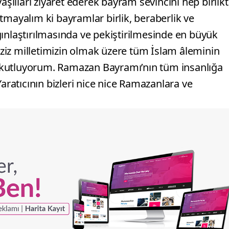
aşlıları ziyaret ederek bayram sevincini hep birlik
tmayalım ki bayramlar birlik, beraberlik ve
ınlaştırılmasında ve pekiştirilmesinde en büyük
aziz milletimizin olmak üzere tüm İslam âleminin
 kutluyorum. Ramazan Bayramı’nın tüm insanlığa
Yaratıcının bizleri nice nice Ramazanlara ve