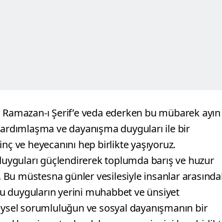
n Ramazan-ı Şerif’e veda ederken bu mübarek ayın
k, yardımlaşma ve dayanışma duyguları ile bir
ç ve heyecanını hep birlikte yaşıyoruz.
 duyguları güçlendirerek toplumda barış ve huzur
Bu müstesna günler vesilesiyle insanlar arasında
 bu duyguların yerini muhabbet ve ünsiyet
reysel sorumluluğun ve sosyal dayanışmanın bir