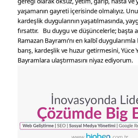
gereği olarak öksüz, yetim, garip, hasta ve y
yaşamanın gayreti içerisinde olmalıyız. Unu
kardeşlik duygularının yaşatılmasında, yayg
fırsattır. Bu duygu ve düşüncelerle; başta 
Ramazan Bayramı’nı en kalbî duygularımla
barış, kardeşlik ve huzur getirmesini, Yüce 
Bayramlara ulaştırmasını niyaz ediyorum.