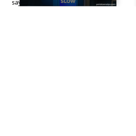
saygı ve rahmetle anıyor, Sivas
Kongresinin 103. Yılını kutluyorum” dedi.