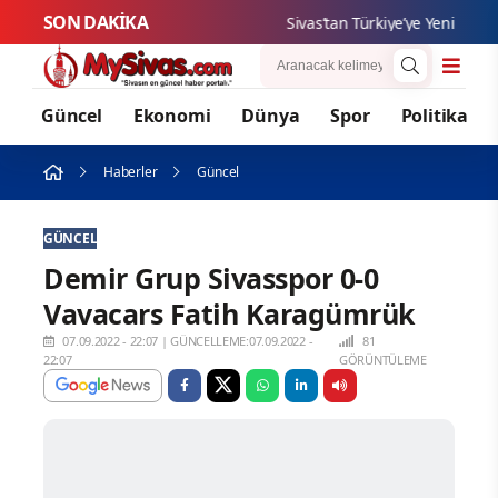
SON DAKİKA
Sivas’tan Türkiye’ye Yeni Teknolo
Güncel
Ekonomi
Dünya
Spor
Politika
Haberler
Güncel
GÜNCEL
Demir Grup Sivasspor 0-0
Vavacars Fatih Karagümrük
07.09.2022 - 22:07
|
GÜNCELLEME:07.09.2022 -
81
22:07
GÖRÜNTÜLEME