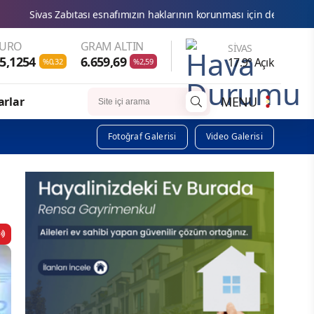
klarının korunması için denetimlerimizi aralıksız sürdürüyoruz.
EURO
GRAM ALTIN
SIVAS
5,1254
6.659,69
17.9° Açık
%0,32
%2,59
MENU
arlar
Fotoğraf Galerisi
Video Galerisi