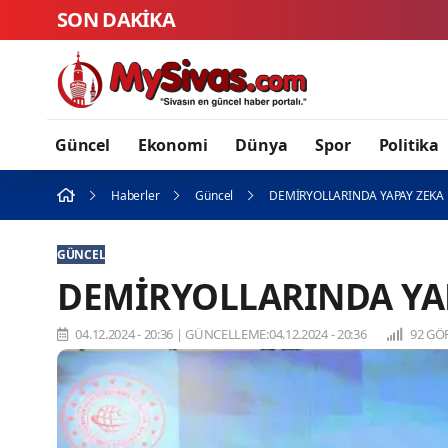
SON DAKİKA
Güncel
Ekonomi
Dünya
Spor
Politika
Haberler
Güncel
DEMİRYOLLARINDA YAPAY ZEKA
GÜNCEL
DEMİRYOLLARINDA YA
04.12.2024 - 20:36
|
GÜNCELLEME:04.12.2024 - 20:36
92 GÖ