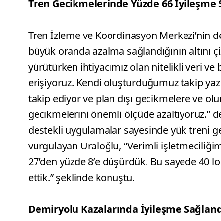
Tren Gecikmelerinde Yüzde 66 İyileşme 
Tren İzleme ve Koordinasyon Merkezi’nin d
büyük oranda azalma sağlandığının altını ç
yürütürken ihtiyacımız olan nitelikli veri ve 
erişiyoruz. Kendi oluşturduğumuz takip yazıl
takip ediyor ve plan dışı gecikmelere ve 
gecikmelerini önemli ölçüde azaltıyoruz.” d
destekli uygulamalar sayesinde yük treni g
vurgulayan Uraloğlu, “Verimli işletmeciliğim
27’den yüzde 8’e düşürdük. Bu sayede 40 lok
ettik.” şeklinde konuştu.
Demiryolu Kazalarında İyileşme Sağland