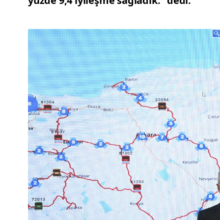
yüzde 9,4 iyileşme sağladık.” dedi.