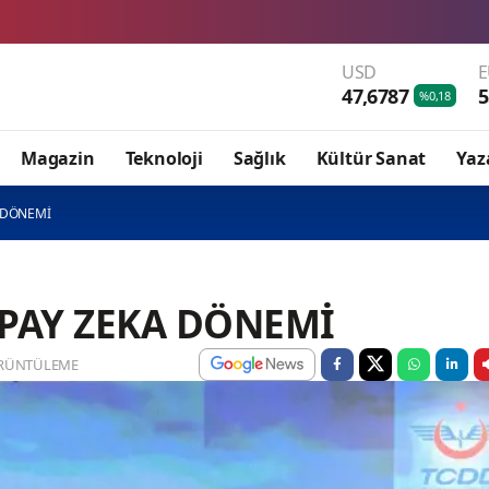
Sivas Zabıtası esnafımızın ha
USD
47,6787
5
%0,18
Magazin
Teknoloji
Sağlık
Kültür Sanat
Yaz
 DÖNEMİ
PAY ZEKA DÖNEMİ
RÜNTÜLEME