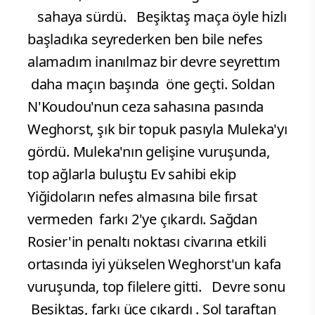
sahaya sürdü. Beşiktaş maça öyle hizlı
başladıka seyrederken ben bile nefes
alamadım inanılmaz bir devre seyrettım
daha maçın başında öne geçti. Soldan
N'Koudou'nun ceza sahasına pasında
Weghorst, şık bir topuk pasıyla Muleka'yı
gördü. Muleka'nın gelişine vuruşunda,
top ağlarla buluştu Ev sahibi ekip
Yiğidoların nefes almasına bile fırsat
vermeden farkı 2'ye çıkardı. Sağdan
Rosier'in penaltı noktası civarına etkili
ortasında iyi yükselen Weghorst'un kafa
vuruşunda, top filelere gitti. Devre sonu
Beşiktaş, farkı üçe çıkardı . Sol taraftan