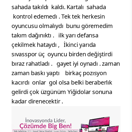
sahada takıldı kaldı. Kartalı sahada
kontrol edemedı . Tek tek herkesin
oyuncusu olmalıydı bunu göremedim
takım dağınıktı . ilk yarı defansa
çekilmek hataydı , İkinci yarıda
sıvasspor üç oyuncu birden değiştirdi
bıraz rahatladı . gayet iyi oynadı . zaman
zaman baskı yaptı birkaç pozısyon
kacırdı onlar gol olsa belki beraberlık
gelirdi çok üzgünüm Yiğidolar sonuna
kadar direnecektir .