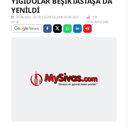
YİĞİDOLAR BEŞIKTASTAŞA DA
YENİLDİ
30.08.2022 - 07:18
|
GÜNCELLEME:30.08.2022 -
109
07:18
GÖRÜNTÜLEME