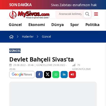
SON DAKİKA
Sivas Z
Güncel
Ekonomi
Dünya
Spor
Politika
Haberler
Güncel
GÜNCEL
Devlet Bahçeli Sivas'ta
29.08.2022 - 20:46
|
GÜNCELLEME:29.08.2022 -
79
20:46
GÖRÜNTÜLEME