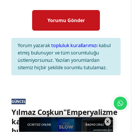
Yorum yazarak
topluluk kurallarımızı
kabul
etmiş bulunuyor ve tüm sorumluluğu
üstleniyorsunuz. Yazılan yorumlardan
sitemiz hiçbir şekilde sorumlu tutulamaz.
GÜNCEL
Yılmaz Coşkun"Emperyalizme
karşı o gün konulan irade
×
bugünde yolumuzu