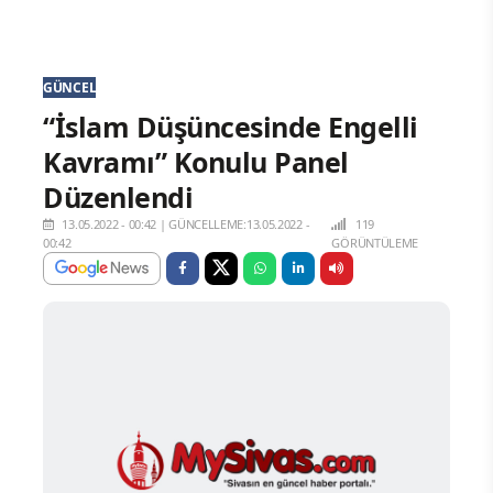
GÜNCEL
“İslam Düşüncesinde Engelli
Kavramı” Konulu Panel
Düzenlendi
13.05.2022 - 00:42
|
GÜNCELLEME:13.05.2022 -
119
00:42
GÖRÜNTÜLEME