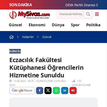
SON DAKİKA
DEVA Partili Zeynep Sudan: “Kad
Güncel
Ekonomi
Dünya
Spor
Politika
Haberler
Güncel
GÜNCEL
Eczacılık Fakültesi
Kütüphanesi Öğrencilerin
Hizmetine Sunuldu
13.05.2022 - 00:31
|
GÜNCELLEME:13.05.2022 -
132
00:31
GÖRÜNTÜLEME