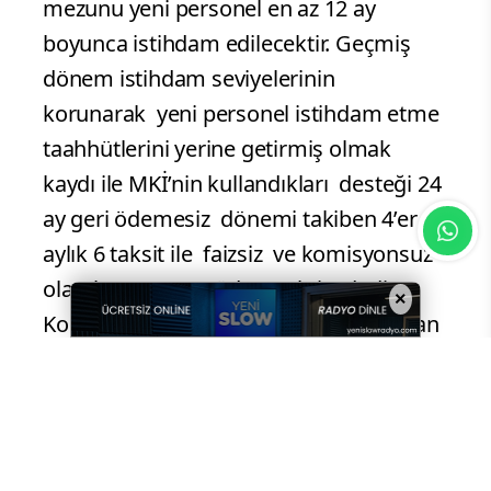
mezunu yeni personel en az 12 ay
boyunca istihdam edilecektir. Geçmiş
dönem istihdam seviyelerinin
korunarak yeni personel istihdam etme
taahhütlerini yerine getirmiş olmak
kaydı ile MKİ’nin kullandıkları desteği 24
ay geri ödemesiz dönemi takiben 4’er
aylık 6 taksit ile faizsiz ve komisyonsuz
olarak KOSGEB’e ödeyecektir” dedi.
×
Kobi Uzmanı Yılmaz Mert, kriterleri uyan
mikro ve küçük işletmelerin önce kayıt
ve güncelleme işletimin yaptıktan sonra
beyanname ve kayıt
www.kosgeb.gov.tr
adresindeki “E-