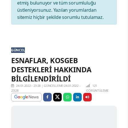
etmiş bulunuyor ve tüm sorumluluğu
üstleniyorsunuz. Yazılan yorumlardan
sitemiz hiçbir şekilde sorumlu tutulamaz.
GÜNCEL
ESNAFLAR, KOSGEB
DESTEKLERİ HAKKINDA
BİLGİLENDİRİLDİ
24.01.2022 - 23:28
|
GÜNCELLEME:24.01.2022 -
121
23:28
GÖRÜNTÜLEME