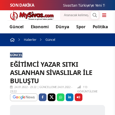
SON DAKİKA
Sivas’tan Türkiye’ye Yeni Teknoloji
Güncel
Ekonomi
Dünya
Spor
Politika
Haberler
Güncel
GÜNCEL
EĞİTİMCİ YAZAR SITKI
ASLANHAN SİVASLILAR İLE
BULUŞTU
24.01.2022 - 23:22
|
GÜNCELLEME:24.01.2022 -
113
23:22
GÖRÜNTÜLEME