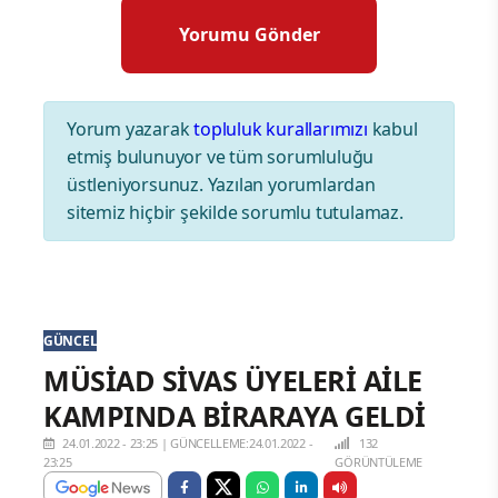
Yorum yazarak
topluluk kurallarımızı
kabul
etmiş bulunuyor ve tüm sorumluluğu
üstleniyorsunuz. Yazılan yorumlardan
sitemiz hiçbir şekilde sorumlu tutulamaz.
GÜNCEL
MÜSİAD SİVAS ÜYELERİ AİLE
KAMPINDA BİRARAYA GELDİ
24.01.2022 - 23:25
|
GÜNCELLEME:24.01.2022 -
132
23:25
GÖRÜNTÜLEME