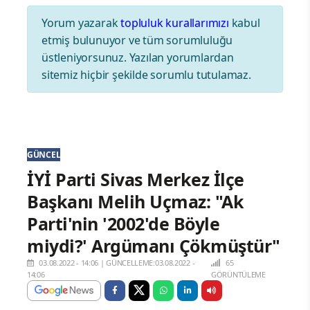
Yorum yazarak
topluluk kurallarımızı
kabul
etmiş bulunuyor ve tüm sorumluluğu
üstleniyorsunuz. Yazılan yorumlardan
sitemiz hiçbir şekilde sorumlu tutulamaz.
GÜNCEL
İYİ Parti Sivas Merkez İlçe
Başkanı Melih Uçmaz: "Ak
Parti'nin '2002'de Böyle
miydi?' Argümanı Çökmüştür"
03.08.2022 - 14:06
|
GÜNCELLEME:03.08.2022 -
65
14:06
GÖRÜNTÜLEME