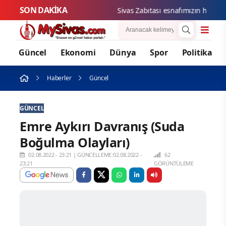
SON DAKİKA
Sivas Zabıtası esnafımızın haklarını
Güncel
Ekonomi
Dünya
Spor
Politika
Haberler
Güncel
GÜNCEL
Emre Aykırı Davranış (Suda
Boğulma Olayları)
02.08.2022 - 23:21
|
GÜNCELLEME:02.08.2022 -
62
23:21
GÖRÜNTÜLEME