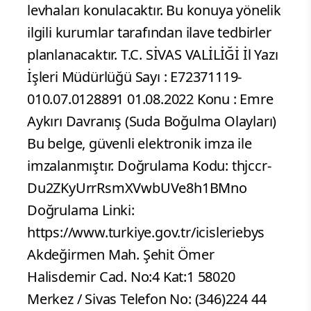
levhaları konulacaktır. Bu konuya yönelik
ilgili kurumlar tarafından ilave tedbirler
planlanacaktır. T.C. SİVAS VALİLİĞİ İl Yazı
İşleri Müdürlüğü Sayı : E­72371119­
010.07.01­28891 01.08.2022 Konu : Emre
Aykırı Davranış (Suda Boğulma Olayları)
Bu belge, güvenli elektronik imza ile
imzalanmıştır. Doğrulama Kodu: thjccr­
Du2ZKy­UrrRsm­XVwbUV­e8h1BMno
Doğrulama Linki:
https://www.turkiye.gov.tr/icisleri­ebys
Akdeğirmen Mah. Şehit Ömer
Halisdemir Cad. No:4 Kat:1 58020
Merkez / Sivas Telefon No: (346)224 44