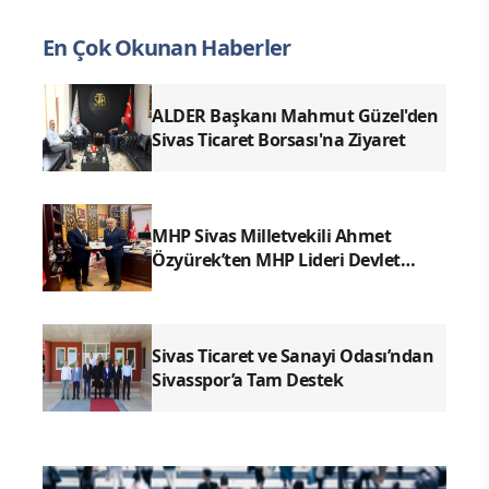
En Çok Okunan Haberler
ALDER Başkanı Mahmut Güzel'den
Sivas Ticaret Borsası'na Ziyaret
MHP Sivas Milletvekili Ahmet
Özyürek’ten MHP Lideri Devlet
Bahçeli’ye Sivas Raporu
Sivas Ticaret ve Sanayi Odası’ndan
Sivasspor’a Tam Destek