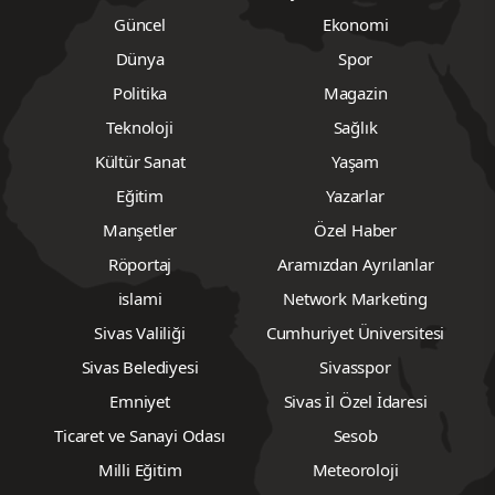
Güncel
Ekonomi
Dünya
Spor
Politika
Magazin
Teknoloji
Sağlık
Kültür Sanat
Yaşam
Eğitim
Yazarlar
Manşetler
Özel Haber
Röportaj
Aramızdan Ayrılanlar
islami
Network Marketing
Sivas Valiliği
Cumhuriyet Üniversitesi
Sivas Belediyesi
Sivasspor
Emniyet
Sivas İl Özel İdaresi
Ticaret ve Sanayi Odası
Sesob
Milli Eğitim
Meteoroloji