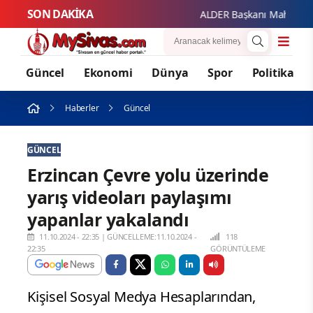
SON DAKİKA
ALDER Başkanı Mahmut Güze
Güncel
Ekonomi
Dünya
Spor
Politika
Haberler
Güncel
GÜNCEL
Erzincan Çevre yolu üzerinde
yarış videoları paylaşımı
yapanlar yakalandı
11.10.2024 - 22:35
|
GÜNCELLEME:11.10.2024 -
118
22:35
GÖRÜNTÜLEME
Kişisel Sosyal Medya Hesaplarından,