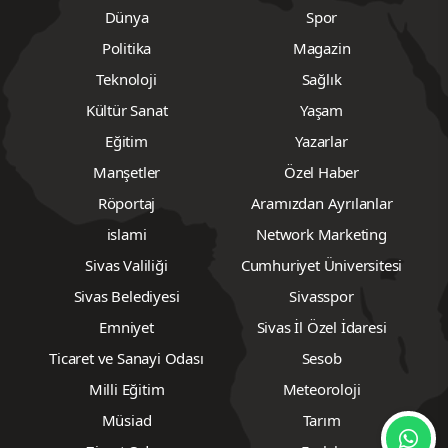
Dünya
Spor
Politika
Magazin
Teknoloji
Sağlık
Kültür Sanat
Yaşam
Eğitim
Yazarlar
Manşetler
Özel Haber
Röportaj
Aramızdan Ayrılanlar
islami
Network Marketing
Sivas Valiliği
Cumhuriyet Üniversitesi
Sivas Belediyesi
Sivasspor
Emniyet
Sivas İl Özel İdaresi
Ticaret ve Sanayi Odası
Sesob
Milli Eğitim
Meteoroloji
Müsiad
Tarım