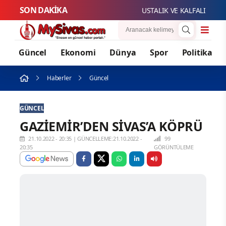
SON DAKİKA
USTALIK VE KALFALIK SINAV
Güncel
Ekonomi
Dünya
Spor
Politika
Haberler
Güncel
GÜNCEL
GAZİEMİR’DEN SİVAS’A KÖPRÜ
21.10.2022 - 20:35
|
GÜNCELLEME:21.10.2022 -
99
20:35
GÖRÜNTÜLEME