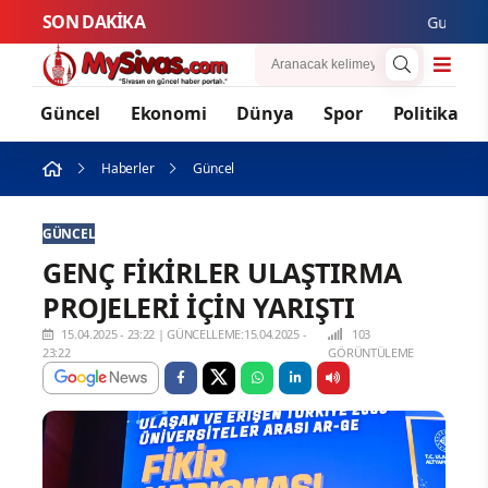
SON DAKİKA
Gurbetçi Buluş
Güncel
Ekonomi
Dünya
Spor
Politika
Haberler
Güncel
GÜNCEL
GENÇ FİKİRLER ULAŞTIRMA
PROJELERİ İÇİN YARIŞTI
15.04.2025 - 23:22
|
GÜNCELLEME:15.04.2025 -
103
23:22
GÖRÜNTÜLEME