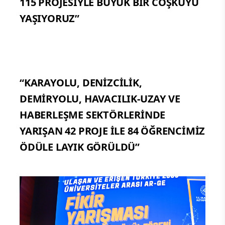
115 PROJESİYLE BÜYÜK BİR COŞKUYU
YAŞIYORUZ”
“KARAYOLU, DENİZCİLİK,
DEMİRYOLU, HAVACILIK-UZAY VE
HABERLEŞME SEKTÖRLERİNDE
YARIŞAN 42 PROJE İLE 84 ÖĞRENCİMİZ
ÖDÜLE LAYIK GÖRÜLDÜ”