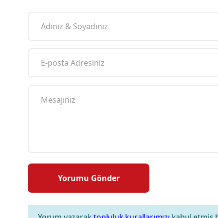
Yorum yazarak
topluluk kurallarımızı
kabul etmiş 