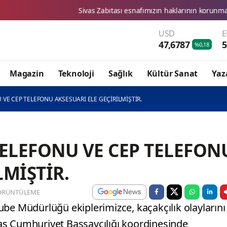
Sivas Zabıtası esnafımızın haklarının korunması için denetimlerimi
USD
47,6787
5
%0,18
Magazin
Teknoloji
Sağlık
Kültür Sanat
Yaz
VE CEP TELEFONU AKSESUARI ELE GEÇİRİLMİŞTİR.
ELEFONU VE CEP TELEFON
LMİŞTİR.
ÖRÜNTÜLEME
be Müdürlüğü ekiplerimizce, kaçakçılık olaylarını
as Cumhuriyet Başsavcılığı koordinesinde