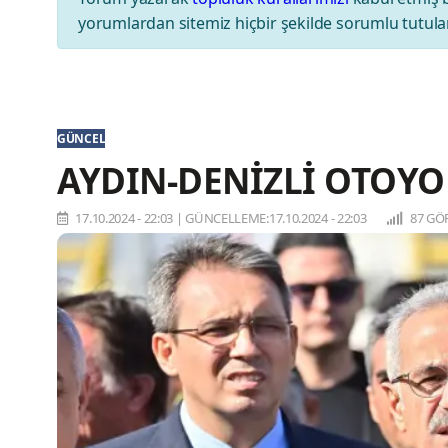
yorumlardan sitemiz hiçbir şekilde sorumlu tutul
GÜNCEL
AYDIN-DENİZLİ OTOYO
17.10.2024 - 22:03
|
GÜNCELLEME:17.10.2024 - 22:03
87 GÖ