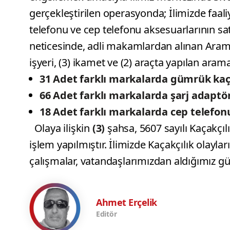
gerçekleştirilen operasyonda; İlimizde faal
telefonu ve cep telefonu aksesuarlarının sat
neticesinde, adli makamlardan alınan Arama 
işyeri, (3) ikamet ve (2) araçta yapılan ar
31 Adet farklı markalarda gümrük kaç
66 Adet farklı markalarda şarj adaptö
18 Adet farklı markalarda cep telefonu 
Olaya ilişkin
(3)
şahsa, 5607 sayılı Kaçakç
işlem yapılmıştır. İlimizde Kaçakçılık olayl
çalışmalar, vatandaşlarımızdan aldığımız güç
Ahmet Erçelik
Editör