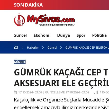
SON DAKİKA
Güncel
Ekonomi
Dünya
Spor
Politika
Haberler
Güncel
GÜMRÜK KAÇAĞI CEP TELEFONU 
GÜNCEL
GÜMRÜK KAÇAĞI CEP T
AKSESUARI ELE GEÇİRİ
17.10.2024 - 21:59
|
GÜNCELLEME:17.10.2024 - 21:59
110 G
Kaçakçılık ve Organize Suçlarla Mücadele Şu
engellemek amacıyla ilimiz merkezinde Siv