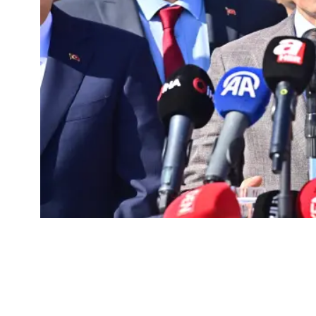
ULAŞTIRMA VE ALTYAPI BAKANI ABDULKADİR