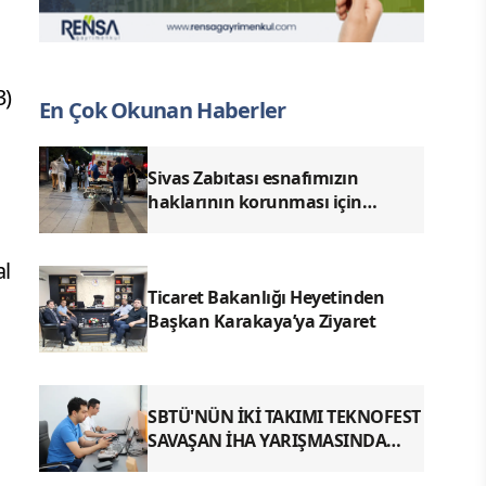
3)
En Çok Okunan Haberler
Sivas Zabıtası esnafımızın
haklarının korunması için
denetimlerimizi aralıksız
sürdürüyoruz.
al
Ticaret Bakanlığı Heyetinden
Başkan Karakaya’ya Ziyaret
SBTÜ'NÜN İKİ TAKIMI TEKNOFEST
SAVAŞAN İHA YARIŞMASINDA
FİNALDE