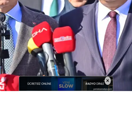
×
 URALOĞLU: