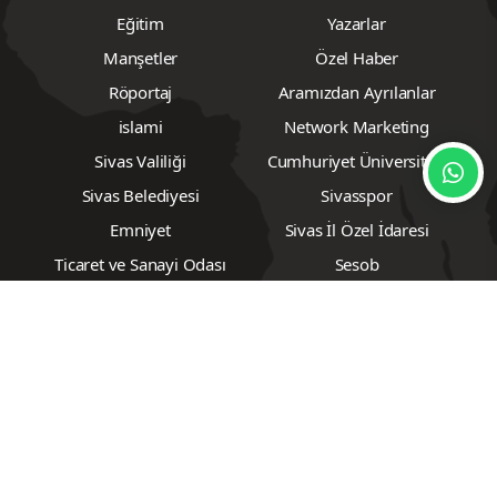
Eğitim
Yazarlar
Manşetler
Özel Haber
Röportaj
Aramızdan Ayrılanlar
islami
Network Marketing
Sivas Valiliği
Cumhuriyet Üniversitesi
Sivas Belediyesi
Sivasspor
Emniyet
Sivas İl Özel İdaresi
Ticaret ve Sanayi Odası
Sesob
Milli Eğitim
Meteoroloji
Müsiad
Tarım
Ziraat Odası
Emlak
Çedaş
Borsa
Biyografiler
Vizyondakiler
Foto Galeri
Video Galeri