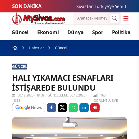
SON DAKİKA
Sivas’tan Türkiye’ye Yeni Teknoloji 
Güncel
Ekonomi
Dünya
Spor
Politika
Haberler
Güncel
GÜNCEL
HALI YIKAMACI ESNAFLARI
İSTİŞAREDE BULUNDU
30.12.2025 - 18:38
|
GÜNCELLEME:30.12.2025 -
160
18:38
GÖRÜNTÜLEME