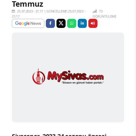
Temmuz
25.07.2023 - 21:17
|
GÜNCELLEME:25.07.2023 -
73
21:17
GÖRÜNTÜLEME