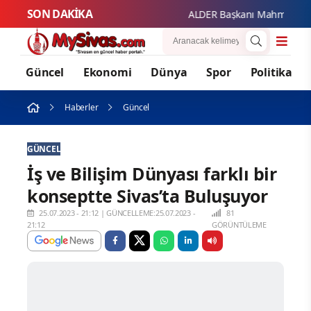
SON DAKİKA
ALDER Başkanı Mahmut Güzel'de
Güncel
Ekonomi
Dünya
Spor
Politika
Haberler
Güncel
GÜNCEL
İş ve Bilişim Dünyası farklı bir
konseptte Sivas’ta Buluşuyor
25.07.2023 - 21:12
|
GÜNCELLEME:25.07.2023 -
81
21:12
GÖRÜNTÜLEME