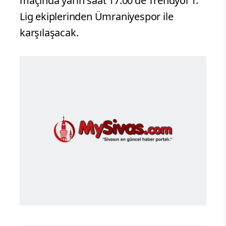
maçında yarın saat 17.00'de Trendyol 1.
Lig ekiplerinden Ümraniyespor ile
karşılaşacak.