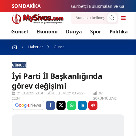
SON DAKİKA
Gurbetçi Buluşmaları ve Gastronomi F
Güncel
Ekonomi
Dünya
Spor
Politika
Haberler
Güncel
GÜNCEL
İyi Parti İl Başkanlığında
görev değişimi
21.03.2022 - 23:34
|
GÜNCELLEME:21.03.2022 -
92
23:34
GÖRÜNTÜLEME