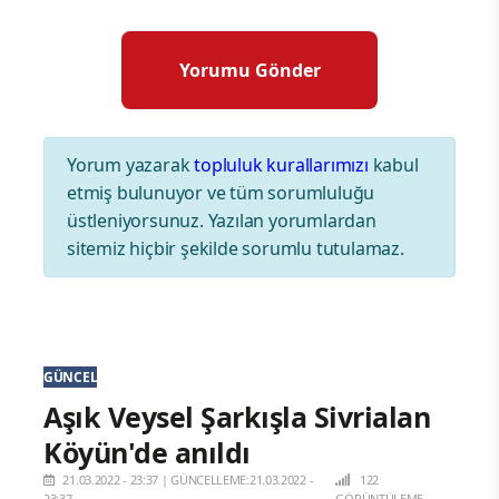
Yorum yazarak
topluluk kurallarımızı
kabul
etmiş bulunuyor ve tüm sorumluluğu
üstleniyorsunuz. Yazılan yorumlardan
sitemiz hiçbir şekilde sorumlu tutulamaz.
GÜNCEL
Aşık Veysel Şarkışla Sivrialan
Köyün'de anıldı
21.03.2022 - 23:37
|
GÜNCELLEME:21.03.2022 -
122
23:37
GÖRÜNTÜLEME