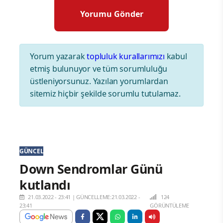
Yorum yazarak
topluluk kurallarımızı
kabul
etmiş bulunuyor ve tüm sorumluluğu
üstleniyorsunuz. Yazılan yorumlardan
sitemiz hiçbir şekilde sorumlu tutulamaz.
GÜNCEL
Down Sendromlar Günü
kutlandı
21.03.2022 - 23:41
|
GÜNCELLEME:21.03.2022 -
124
23:41
GÖRÜNTÜLEME