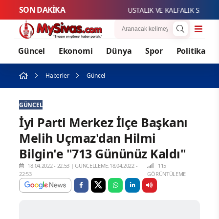
SON DAKİKA
USTALIK VE KALFALIK SINAV B
Güncel
Ekonomi
Dünya
Spor
Politika
Haberler
Güncel
GÜNCEL
İyi Parti Merkez İlçe Başkanı
Melih Uçmaz'dan Hilmi
Bilgin'e "713 Gününüz Kaldı"
18.04.2022 - 22:53
|
GÜNCELLEME:18.04.2022 -
115
22:53
GÖRÜNTÜLEME