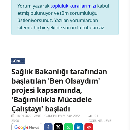
Yorum yazarak
topluluk kurallarımızı
kabul
etmiş bulunuyor ve tüm sorumluluğu
üstleniyorsunuz. Yazılan yorumlardan
sitemiz hiçbir şekilde sorumlu tutulamaz.
GÜNCEL
Sağlık Bakanlığı tarafından
başlatılan 'Ben Olsaydım'
projesi kapsamında,
'Bağımlılıkla Mücadele
Çalıştayı' başladı
18.04.2022 - 23:00
|
GÜNCELLEME:18.04.2022 -
91
23:00
GÖRÜNTÜLEME