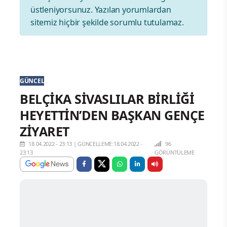
üstleniyorsunuz. Yazılan yorumlardan
sitemiz hiçbir şekilde sorumlu tutulamaz.
GÜNCEL
BELÇİKA SİVASLILAR BİRLİĞİ
HEYETTİN’DEN BAŞKAN GENÇE
ZİYARET
18.04.2022 - 23:13
|
GÜNCELLEME:18.04.2022 -
96
23:13
GÖRÜNTÜLEME