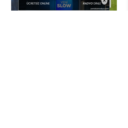
×
En Çok Okunan Haberler
USTALIK VE KALFALIK SINAV
BAŞVURULARI BAŞLADI
SBTÜ'NÜN İKİ TAKIMI TEKNOFEST
SAVAŞAN İHA YARIŞMASINDA
FİNALDE
Sivas Cumhuriyet Üniversitesi’nden
Dünya Tıp Literatürüne Geçen