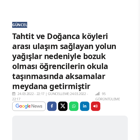
GÜNCEL
Tahtit ve Doğanca köyleri
arası ulaşım sağlayan yolun
yağışlar nedeniyle bozuk
olması öğrencilerin okula
taşınmasında aksamalar
meydana getirmiştir
24.03.2022 - 22:17
|
GÜNCELLEME:24.03.2022 -
95
22:17
GÖRÜNTÜLEME