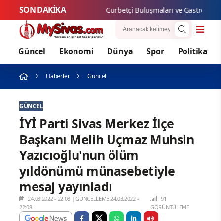
SON DAKİKA
Gurbetç
Güncel
Ekonomi
Dünya
Spor
Politika
Haberler
Güncel
GÜNCEL
İYİ Parti Sivas Merkez İlçe
Başkanı Melih Uçmaz Muhsin
Yazıcıoğlu'nun ölüm
yıldönümü münasebetiyle
mesaj yayınladı
24.03.2022 - 22:08
|
GÜNCELLEME:24.03.2022 -
91
22:08
GÖRÜNTÜLEME