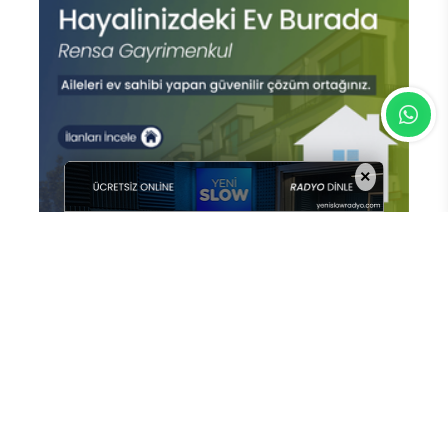
×
En Çok Okunan Haberler
Gurbetçi Buluşmaları ve
Gastronomi Festivali’nin 2. günü
Ender Emek ve Enes Kayalar
konserleriyle geride kaldı.