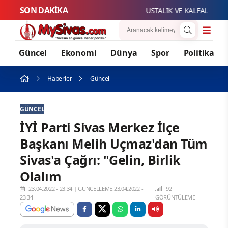
SON DAKİKA
USTALIK VE KALFALIK SINA
Güncel
Ekonomi
Dünya
Spor
Politika
Haberler
Güncel
GÜNCEL
İYİ Parti Sivas Merkez İlçe
Başkanı Melih Uçmaz'dan Tüm
Sivas'a Çağrı: "Gelin, Birlik
Olalım
23.04.2022 - 23:34
|
GÜNCELLEME:23.04.2022 -
92
23:34
GÖRÜNTÜLEME