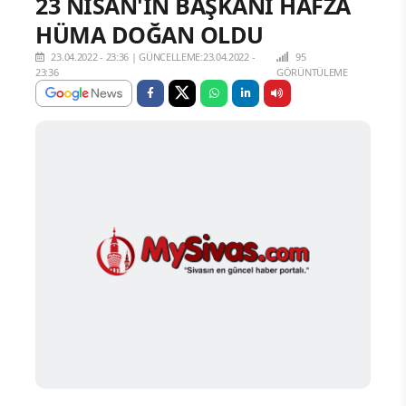
23 NİSAN'IN BAŞKANI HAFZA
HÜMA DOĞAN OLDU
23.04.2022 - 23:36
|
GÜNCELLEME:23.04.2022 -
95
23:36
GÖRÜNTÜLEME