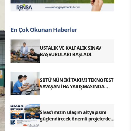
En Çok Okunan Haberler
USTALIK VE KALFALIK SINAV
BAŞVURULARI BAŞLADI
SBTÜ'NÜN İKİ TAKIMI TEKNOFEST
SAVAŞAN İHA YARIŞMASINDA
FİNALDE
Sivas'ımızın ulaşım altyapısını
güçlendirecek önemli projelerden
biri olan Kuzey Çevre Yolu Yapım