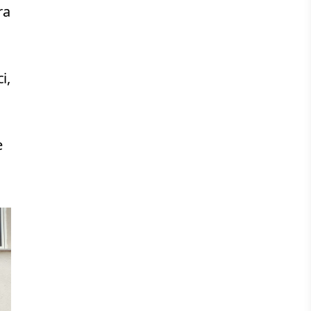
ra
i,
e