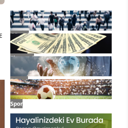
İşi ihale sürecine giriyor
Güncel
E
Ekonomi
Dünya
Spor