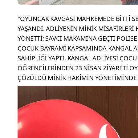
"OYUNCAK KAVGASI MAHKEMEDE BİTTİ SEV
YAŞANDI. ADLİYENİN MİNİK MİSAFİRLER
YÖNETTİ; SAVCI MAKAMINA GEÇTİ POLİSE
ÇOCUK BAYRAMI KAPSAMINDA KANGAL ADLİ
SAHİPLİĞİ YAPTI. KANGAL ADLİYESİ ÇOC
ÖĞRENCİLERİNDEN 23 NİSAN ZİYARETİ O
ÇÖZÜLDÜ MİNİK HAKİMİN YÖNETİMİNDE 