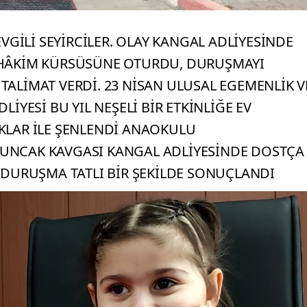
GİLİ SEYİRCİLER. OLAY KANGAL ADLİYESİNDE
İ HÂKİM KÜRSÜSÜNE OTURDU, DURUŞMAYI
 TALİMAT VERDİ. 23 NİSAN ULUSAL EGEMENLİK V
YESİ BU YIL NEŞELİ BİR ETKİNLİĞE EV
UKLAR İLE ŞENLENDİ ANAOKULU
YUNCAK KAVGASI KANGAL ADLİYESİNDE DOSTÇA
DURUŞMA TATLI BİR ŞEKİLDE SONUÇLANDI