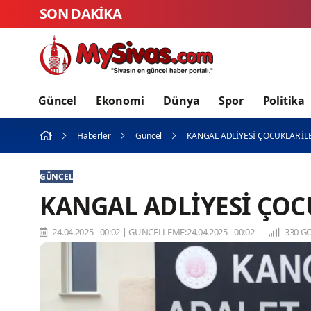
SON DAKİKA
USTALIK 
Güncel
Ekonomi
Dünya
Spor
Politika
Haberler
Güncel
KANGAL ADLİYESİ ÇOCUKLAR İL
GÜNCEL
KANGAL ADLİYESİ ÇOC
24.04.2025 - 00:02
|
GÜNCELLEME:24.04.2025 - 00:02
330 G