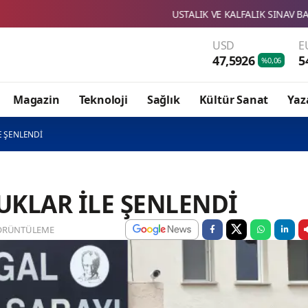
VE KALFALIK SINAV BAŞVURULARI BAŞLADI
SBTÜ'NÜN İKİ TAKI
USD
E
47,5926
5
%0,06
Magazin
Teknoloji
Sağlık
Kültür Sanat
Yaz
E ŞENLENDİ
UKLAR İLE ŞENLENDİ
ÖRÜNTÜLEME