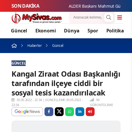
SON DAKİKA
ALDER Başkanı Mahmut Güzel'den Siva
Güncel
Ekonomi
Dünya
Spor
Politika
Haberler
Güncel
GÜNCEL
Kangal Ziraat Odası Başkanlığı
tarafından ilçeye ciddi bir
sosyal tesis kazandırılacak
30.05.2022 - 22:34
|
GÜNCELLEME:30.05.2022 -
90
22:34
GÖRÜNTÜLEME