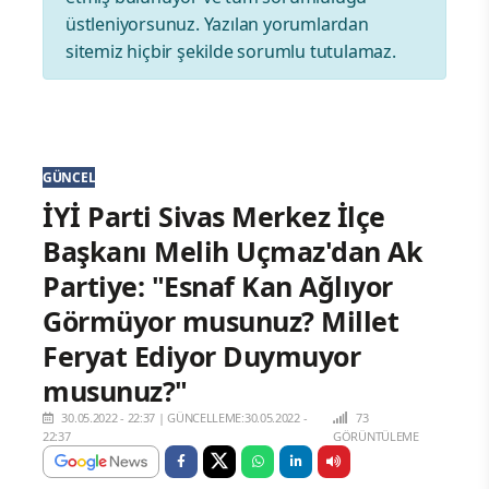
üstleniyorsunuz. Yazılan yorumlardan
sitemiz hiçbir şekilde sorumlu tutulamaz.
GÜNCEL
İYİ Parti Sivas Merkez İlçe
Başkanı Melih Uçmaz'dan Ak
Partiye: "Esnaf Kan Ağlıyor
Görmüyor musunuz? Millet
Feryat Ediyor Duymuyor
musunuz?"
30.05.2022 - 22:37
|
GÜNCELLEME:30.05.2022 -
73
22:37
GÖRÜNTÜLEME