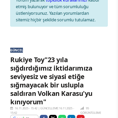
Yorum yazarak
topluluk kurallarımızı
kabul
etmiş bulunuyor ve tüm sorumluluğu
üstleniyorsunuz. Yazılan yorumlardan
sitemiz hiçbir şekilde sorumlu tutulamaz.
GÜNCEL
Rukiye Toy"23 yıla
sığdırdığımız iktidarımıza
seviyesiz ve siyasi etiğe
sığmayacak bir uslupla
saldıran Volkan Karasu'yu
kınıyorum"
16.11.2025 - 15:42
|
GÜNCELLEME:16.11.2025 -
95
15:42
GÖRÜNTÜLEME