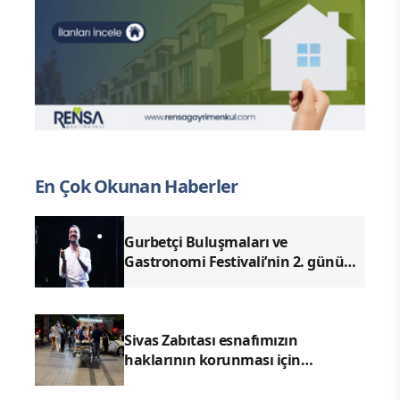
En Çok Okunan Haberler
Gurbetçi Buluşmaları ve
Gastronomi Festivali’nin 2. günü
Ender Emek ve Enes Kayalar
konserleriyle geride kaldı.
Sivas Zabıtası esnafımızın
haklarının korunması için
denetimlerimizi aralıksız
sürdürüyoruz.