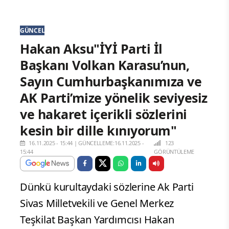
GÜNCEL
Hakan Aksu"İYİ Parti İl
Başkanı Volkan Karasu’nun,
Sayın Cumhurbaşkanımıza ve
AK Parti’mize yönelik seviyesiz
ve hakaret içerikli sözlerini
kesin bir dille kınıyorum"
16.11.2025 - 15:44
|
GÜNCELLEME:16.11.2025 -
123
15:44
GÖRÜNTÜLEME
Dünkü kurultaydaki sözlerine Ak Parti
Sivas Milletvekili ve Genel Merkez
Teşkilat Başkan Yardımcısı Hakan