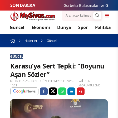
SON DAKİKA
Gurbetçi Buluşmaları ve Gastronomi 
Güncel
Ekonomi
Dünya
Spor
Politika
Haberler
Güncel
GÜNCEL
Karasu’ya Sert Tepki: “Boyunu
Aşan Sözler”
16.11.2025 - 13:21
|
GÜNCELLEME:16.11.2025 -
106
13:21
GÖRÜNTÜLEME