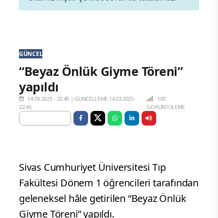
GÜNCEL
“Beyaz Önlük Giyme Töreni”
yapıldı
14.03.2025 - 22:45
|
GÜNCELLEME:14.03.2025 -
100
22:45
GÖRÜNTÜLEME