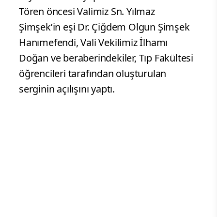
Sivas Cumhuriyet Üniversitesi Tıp
Fakültesi Dönem 1 öğrencileri tarafından
geleneksel hâle getirilen “Beyaz Önlük
Giyme Töreni” yapıldı.
Tören öncesi Valimiz Sn. Yılmaz
Şimşek’in eşi Dr. Çiğdem Olgun Şimşek
Hanımefendi, Vali Vekilimiz İlhamı
Doğan ve beraberindekiler, Tıp Fakültesi
öğrencileri tarafından oluşturulan
serginin açılışını yaptı.