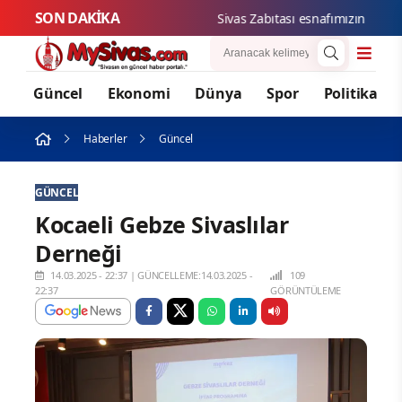
SON DAKİKA
Sivas Zabıtası esnafımızın hakların
Güncel
Ekonomi
Dünya
Spor
Politika
Haberler
Güncel
GÜNCEL
Kocaeli Gebze Sivaslılar
Derneği
14.03.2025 - 22:37
|
GÜNCELLEME:14.03.2025 -
109
22:37
GÖRÜNTÜLEME